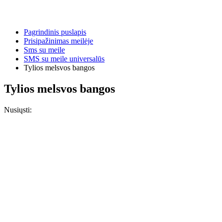
Pagrindinis puslapis
Prisipažinimas meilėje
Sms su meile
SMS su meile universalūs
Tylios melsvos bangos
Tylios melsvos bangos
Nusiųsti: