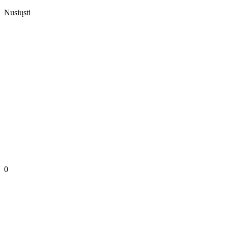
Nusiųsti
0