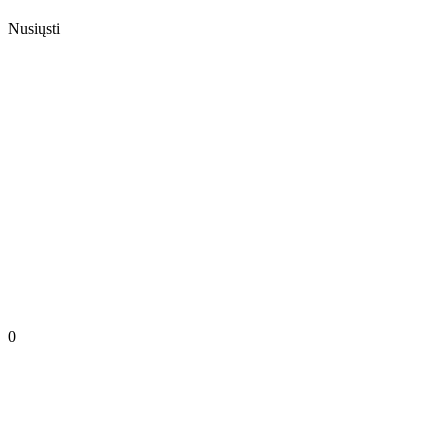
Nusiųsti
0