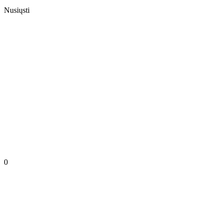
Nusiųsti
0