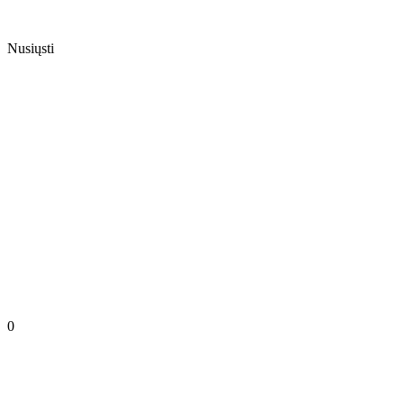
Nusiųsti
0