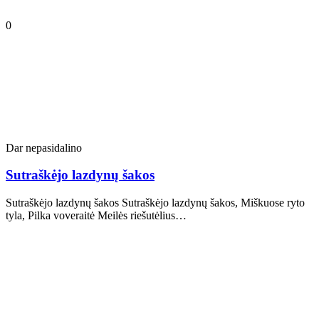
0
Dar nepasidalino
Sutraškėjo lazdynų šakos
Sutraškėjo lazdynų šakos Sutraškėjo lazdynų šakos, Miškuose ryto
tyla, Pilka voveraitė Meilės riešutėlius…