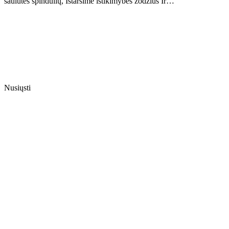
saulutės spindulių, Ištarsime ištikimybės žodžius Ir…
Nusiųsti