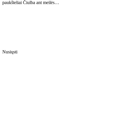
paukšteliai Čiulba ant meilės…
Nusiųsti