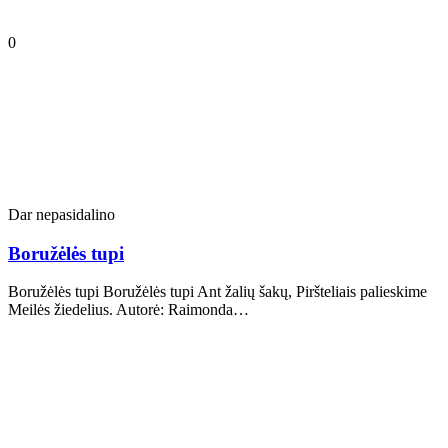
0
Dar nepasidalino
Boružėlės tupi
Boružėlės tupi Boružėlės tupi Ant žalių šakų, Piršteliais palieskime
Meilės žiedelius. Autorė: Raimonda…