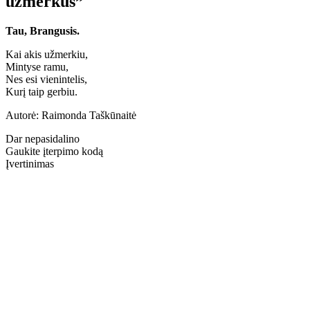
užmerkus”
Tau, Brangusis.
Kai akis užmerkiu,
Mintyse ramu,
Nes esi vienintelis,
Kurį taip gerbiu.
Autorė: Raimonda Taškūnaitė
Dar nepasidalino
Gaukite įterpimo kodą
Įvertinimas