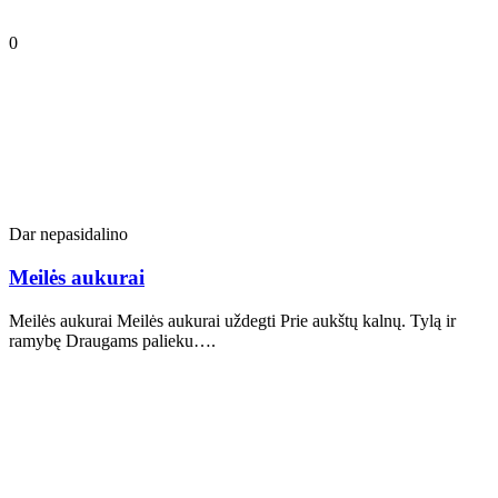
0
Dar nepasidalino
Meilės aukurai
Meilės aukurai Meilės aukurai uždegti Prie aukštų kalnų. Tylą ir
ramybę Draugams palieku….