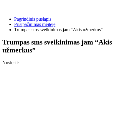
Pagrindinis puslapis
Prisipažinimas meilėje
Trumpas sms sveikinimas jam "Akis užmerkus"
Trumpas sms sveikinimas jam “Akis
užmerkus”
Nusiųsti: