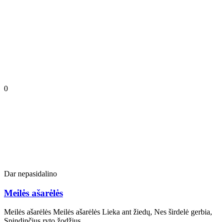
0
Dar nepasidalino
Meilės ašarėlės
Meilės ašarėlės Meilės ašarėlės Lieka ant žiedų, Nes širdelė gerbia,
Spindinčius ryto žodžius….