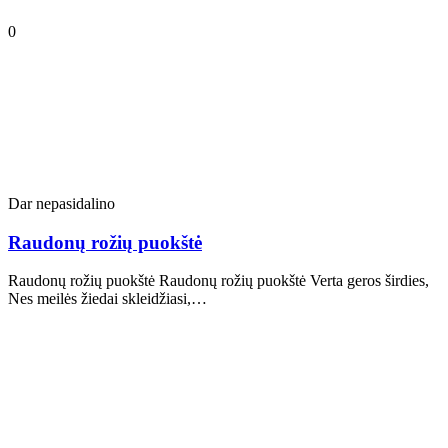
0
Dar nepasidalino
Raudonų rožių puokštė
Raudonų rožių puokštė Raudonų rožių puokštė Verta geros širdies,
Nes meilės žiedai skleidžiasi,…