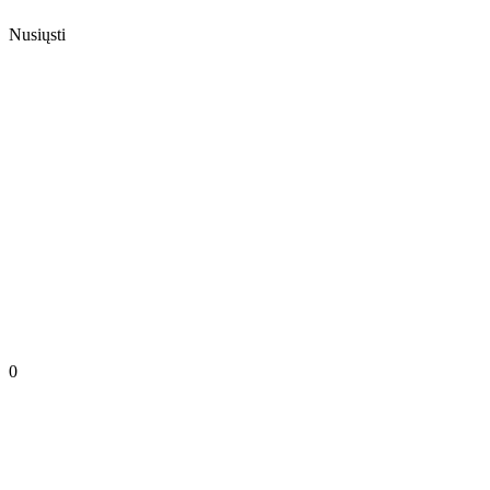
Nusiųsti
0