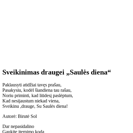
Sveikinimas draugei „Saulės diena“
Paklausyti atidžiai tavęs prašau,
Pasakysiu, kodėl šiandiena tau rašau,
Noriu priminti, kad liūdesį paslėptum,
Kad nesijaustum niekad viena,
Sveikinu ,drauge, Su Saulės diena!
Autorė: Birutė Sol
Dar nepasidalino
Gaukite įterpimo kodą