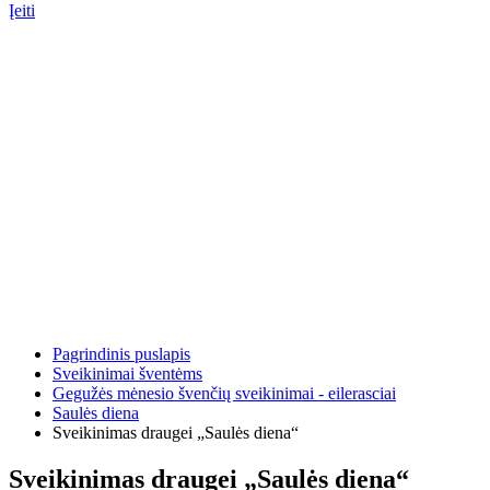
Įeiti
Pagrindinis puslapis
Sveikinimai šventėms
Gegužės mėnesio švenčių sveikinimai - eilerasciai
Saulės diena
Sveikinimas draugei „Saulės diena“
Sveikinimas draugei „Saulės diena“