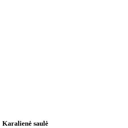
Karalienė saulė