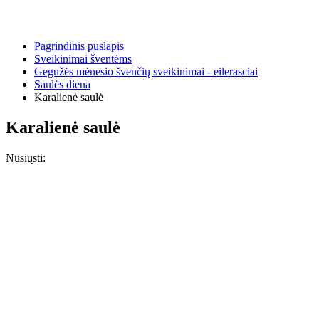
Pagrindinis puslapis
Sveikinimai šventėms
Gegužės mėnesio švenčių sveikinimai - eilerasciai
Saulės diena
Karalienė saulė
Karalienė saulė
Nusiųsti: