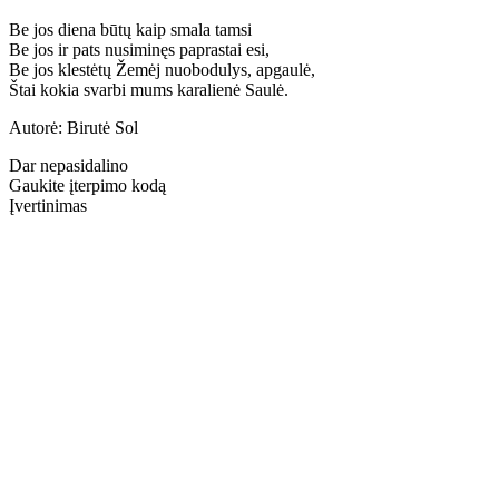
Be jos diena būtų kaip smala tamsi
Be jos ir pats nusiminęs paprastai esi,
Be jos klestėtų Žemėj nuobodulys, apgaulė,
Štai kokia svarbi mums karalienė Saulė.
Autorė: Birutė Sol
Dar nepasidalino
Gaukite įterpimo kodą
Įvertinimas