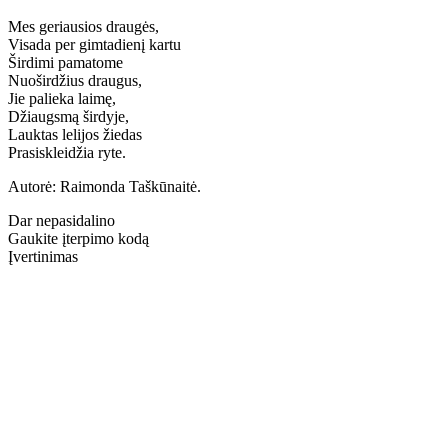
Mes geriausios draugės,
Visada per gimtadienį kartu
Širdimi pamatome
Nuoširdžius draugus,
Jie palieka laimę,
Džiaugsmą širdyje,
Lauktas lelijos žiedas
Prasiskleidžia ryte.
Autorė: Raimonda Taškūnaitė.
Dar nepasidalino
Gaukite įterpimo kodą
Įvertinimas