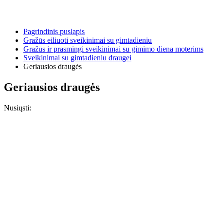
Pagrindinis puslapis
Gražūs eiliuoti sveikinimai su gimtadieniu
Gražūs ir prasmingi sveikinimai su gimimo diena moterims
Sveikinimai su gimtadieniu draugei
Geriausios draugės
Geriausios draugės
Nusiųsti: