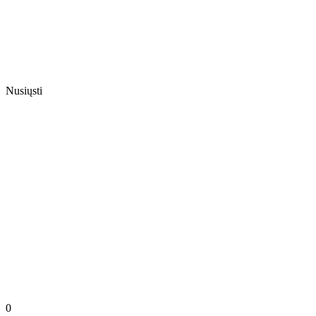
Nusiųsti
0