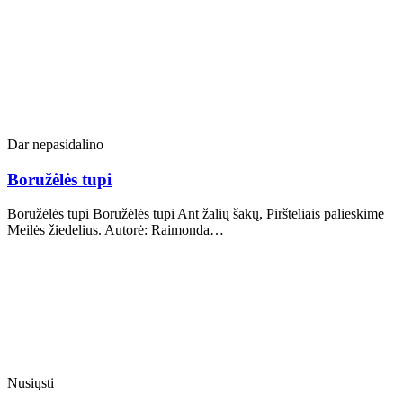
Dar nepasidalino
Boružėlės tupi
Boružėlės tupi Boružėlės tupi Ant žalių šakų, Piršteliais palieskime
Meilės žiedelius. Autorė: Raimonda…
Nusiųsti