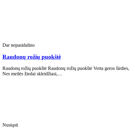
Dar nepasidalino
Raudonų rožių puokštė
Raudonų rožių puokštė Raudonų rožių puokštė Verta geros širdies,
Nes meilės žiedai skleidžiasi,…
Nusiųsti