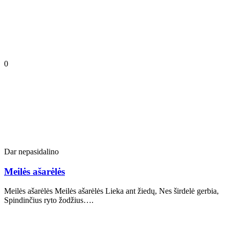
0
Dar nepasidalino
Meilės ašarėlės
Meilės ašarėlės Meilės ašarėlės Lieka ant žiedų, Nes širdelė gerbia,
Spindinčius ryto žodžius….