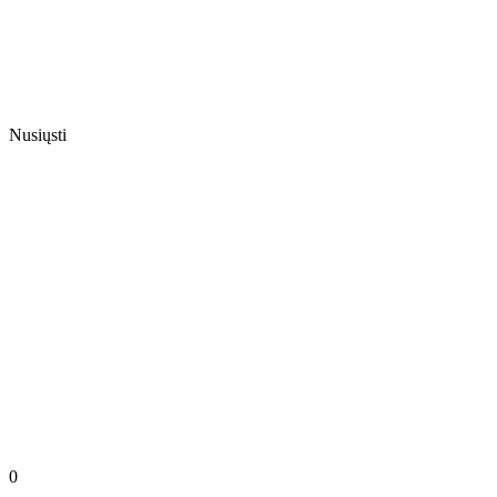
Nusiųsti
0