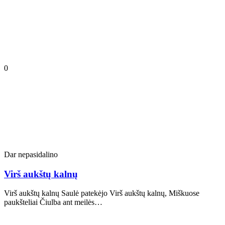
0
Dar nepasidalino
Virš aukštų kalnų
Virš aukštų kalnų Saulė patekėjo Virš aukštų kalnų, Miškuose
paukšteliai Čiulba ant meilės…