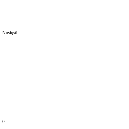
Nusiųsti
0