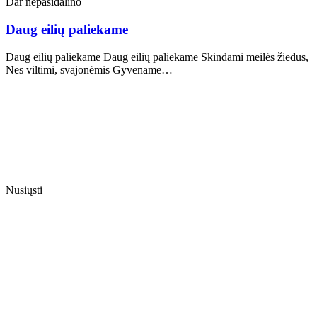
Dar nepasidalino
Daug eilių paliekame
Daug eilių paliekame Daug eilių paliekame Skindami meilės žiedus,
Nes viltimi, svajonėmis Gyvename…
Nusiųsti