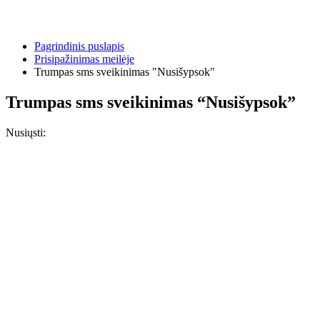
Pagrindinis puslapis
Prisipažinimas meilėje
Trumpas sms sveikinimas "Nusišypsok"
Trumpas sms sveikinimas “Nusišypsok”
Nusiųsti: