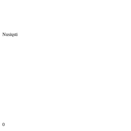
Nusiųsti
0