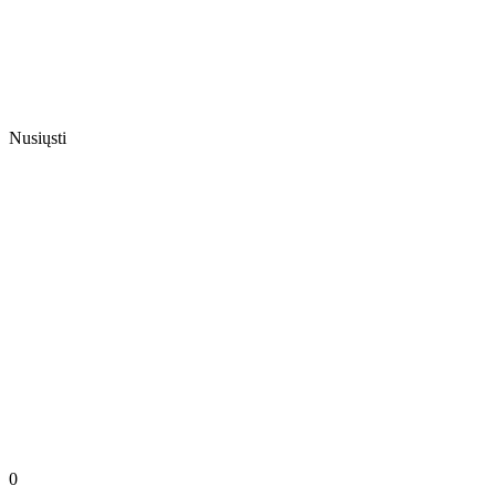
Nusiųsti
0