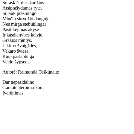
Surask širdies žodžius
Atsiprašydamas ryte,
Sulauk prasmingo
Minčių skrydžio danguje,
Nes mirga stebuklingai
Pasitikėjimas akyse
Ir kasdienybės kelyje.
Gražios mintys,
Likimo žvaigždės,
Vakaro šviesa,
Kaip paslaptinga
Veido šypsena.
Autorė: Raimonda Taškūnaitė
Dar nepasidalino
Gaukite įterpimo kodą
Įvertinimas