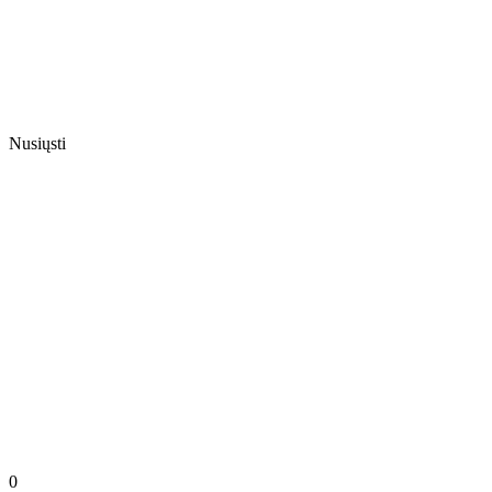
Nusiųsti
0