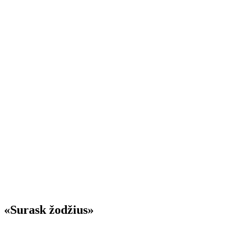
«Surask žodžius»