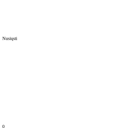
Nusiųsti
0