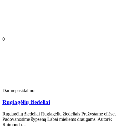
0
Dar nepasidalino
Rugiagėlių žiedeliai
Rugiagėlių žiedeliai Rugiagėlių žiedeliais Pražystame eilėse,
Padovanosime šypseną Labai mieliems draugams. Autorė:
Raimonda…