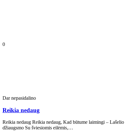
0
Dar nepasidalino
Reikia nedaug
Reikia nedaug Reikia nedaug, Kad būtume laimingi – Lašelio
džiaugsmo Su šviesiomis eilėmis,…