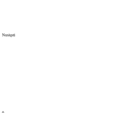
Nusiųsti
0