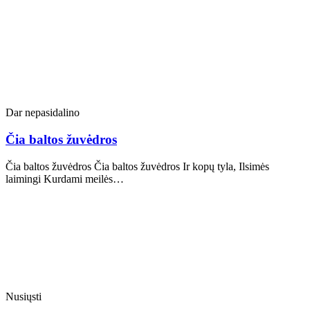
Dar nepasidalino
Čia baltos žuvėdros
Čia baltos žuvėdros Čia baltos žuvėdros Ir kopų tyla, Ilsimės
laimingi Kurdami meilės…
Nusiųsti