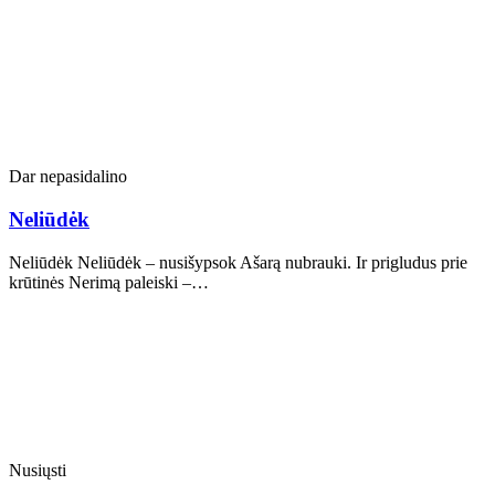
Dar nepasidalino
Neliūdėk
Neliūdėk Neliūdėk – nusišypsok Ašarą nubrauki. Ir prigludus prie
krūtinės Nerimą paleiski –…
Nusiųsti