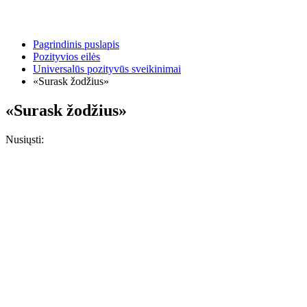
Pagrindinis puslapis
Pozityvios eilės
Universalūs pozityvūs sveikinimai
«Surask žodžius»
«Surask žodžius»
Nusiųsti: