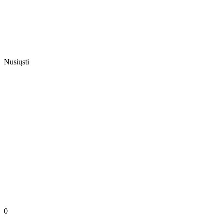
Nusiųsti
0