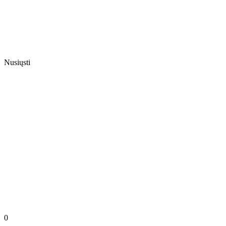
Nusiųsti
0