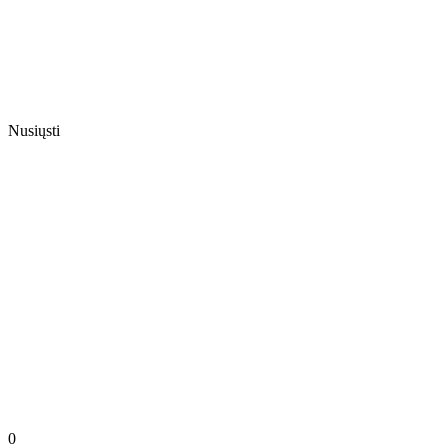
Nusiųsti
0