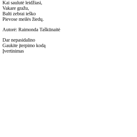
Kai saulutė leidžiasi,
Vakare gražu,
Balti zebrai ieško
Pievose meilės žiedų.
Autorė: Raimonda Taškūnaitė
Dar nepasidalino
Gaukite įterpimo kodą
Įvertinimas