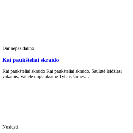
Dar nepasidalino
Kai paukšteliai skraido
Kai paukšteliai skraido Kai paukšteliai skraido, Saulutė leidžiasi
vakarais, Valtele nuplauksime Tyliais širdies…
Nusiųsti