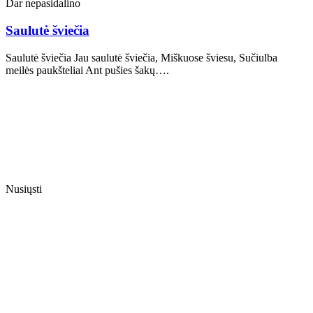
Dar nepasidalino
Saulutė šviečia
Saulutė šviečia Jau saulutė šviečia, Miškuose šviesu, Sučiulba
meilės paukšteliai Ant pušies šakų….
Nusiųsti