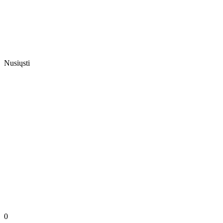
Nusiųsti
0