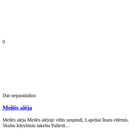
0
Dar nepasidalino
Meilės alėja
Meilės alėja Meilės alėjoje viltis suspindi, Lapeliai šnara eilėmis,
Skubu kūrybiniu takeliu Paliesti…