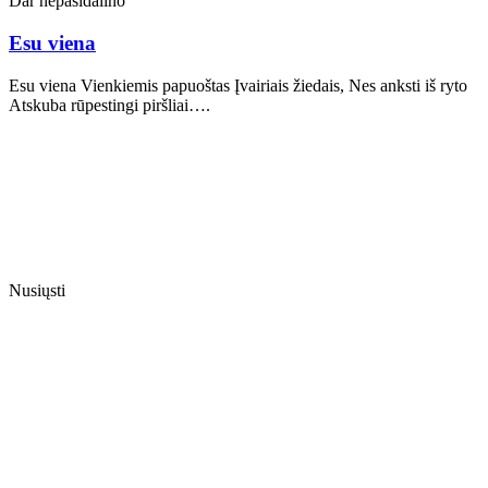
Dar nepasidalino
Esu viena
Esu viena Vienkiemis papuoštas Įvairiais žiedais, Nes anksti iš ryto
Atskuba rūpestingi piršliai….
Nusiųsti