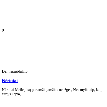
0
Dar nepasidalino
Nėriniai
Nėriniai Meilė jūsų per amžių amžius neužges, Nes mylit taip, kaip
širdys liepia,…