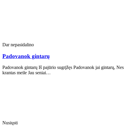
Dar nepasidalino
Padovanok gintarų
Padovanok gintarų Iš pajūrio sugrįžęs Padovanok jai gintarų, Nes
krantas meile Jau seniai…
Nusiųsti