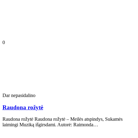
0
Dar nepasidalino
Raudona rožytė
Raudona rožytė Raudona rožytė – Meilės atspindys, Sukamės
laimingi Muziką išgirsdami. Autorė: Raimonda…