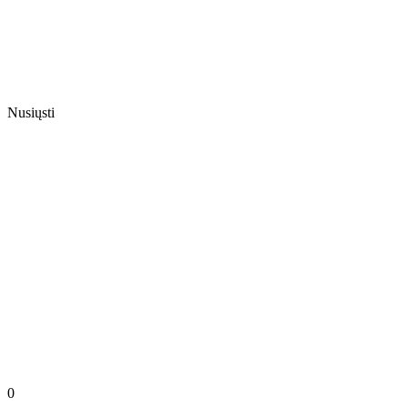
Nusiųsti
0