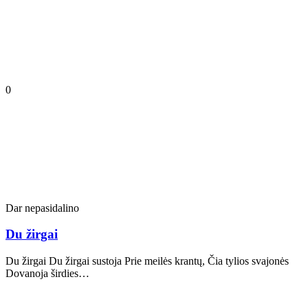
0
Dar nepasidalino
Du žirgai
Du žirgai Du žirgai sustoja Prie meilės krantų, Čia tylios svajonės
Dovanoja širdies…