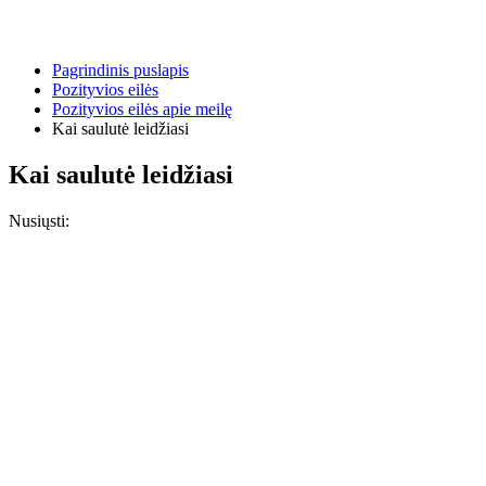
Pagrindinis puslapis
Pozityvios eilės
Pozityvios eilės apie meilę
Kai saulutė leidžiasi
Kai saulutė leidžiasi
Nusiųsti: