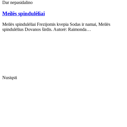
Dar nepasidalino
Meilės spindulėliai
Meilės spindulėliai Frezijomis kvepia Sodas ir namai, Meilės
spindulėlius Dovanos širdis. Autorė: Raimonda…
Nusiųsti