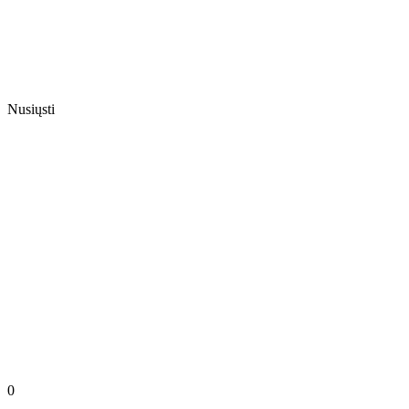
Nusiųsti
0