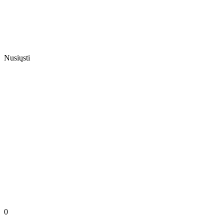
Nusiųsti
0