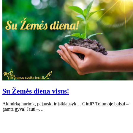
Su Žemės diena visus!
Akimirką nurimk, pajauski ir įsiklausyk… Girdi? Tolumoje balsai –
gamta gyva! Jauti –…