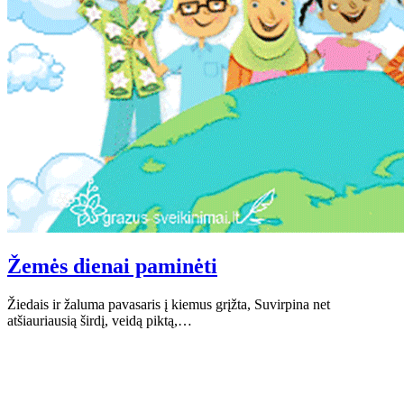
Žemės dienai paminėti
Žiedais ir žaluma pavasaris į kiemus grįžta, Suvirpina net
atšiauriausią širdį, veidą piktą,…