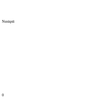
Nusiųsti
0