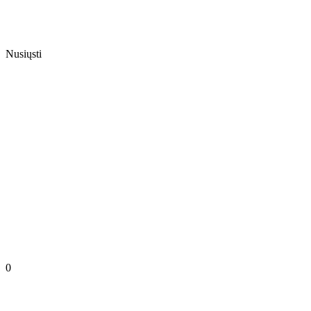
Nusiųsti
0