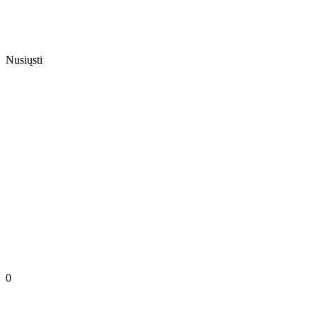
Nusiųsti
0