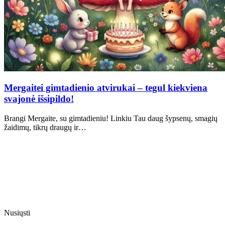
Mergaitei gimtadienio atvirukai – tegul kiekviena
svajonė išsipildo!
Brangi Mergaite, su gimtadieniu! Linkiu Tau daug šypsenų, smagių
žaidimų, tikrų draugų ir…
Nusiųsti