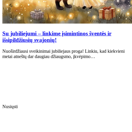
Su jubiliejumi – linkime įsimintinos šventės ir
išsipildžiusių svajonių!
Nuoširdžiausi sveikinimai jubiliejaus proga! Linkiu, kad kiekvieni
metai atneštų dar daugiau džiaugsmo, įkvėpimo…
Nusiųsti