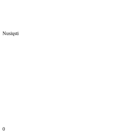
Nusiųsti
0