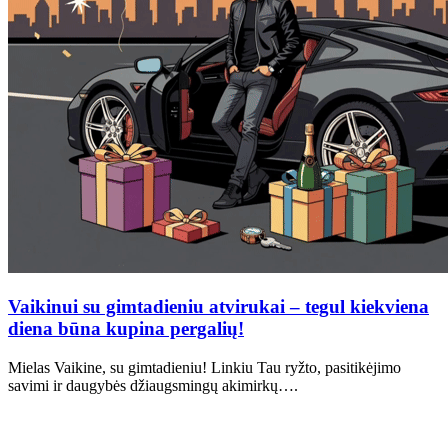
Vaikinui su gimtadieniu atvirukai – tegul kiekviena
diena būna kupina pergalių!
Mielas Vaikine, su gimtadieniu! Linkiu Tau ryžto, pasitikėjimo
savimi ir daugybės džiaugsmingų akimirkų….