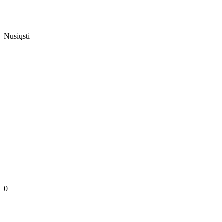
Nusiųsti
0