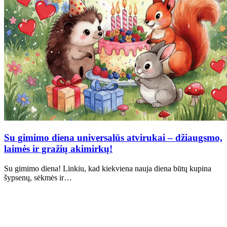
Su gimimo diena universalūs atvirukai – džiaugsmo,
laimės ir gražių akimirkų!
Su gimimo diena! Linkiu, kad kiekviena nauja diena būtų kupina
šypsenų, sėkmės ir…