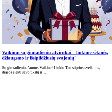
Vaikinui su gimtadieniu atvirukai – linkime sėkmės,
džiaugsmo ir išsipildžiusių svajonių!
Su gimtadieniu, šaunus Vaikine! Linkiu Tau stiprios sveikatos,
drąsos siekti savo tikslų ir…