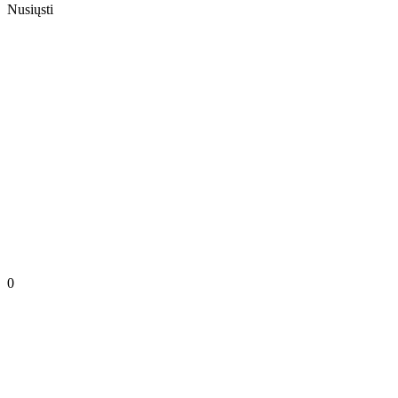
Nusiųsti
0