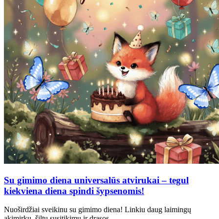
Su gimimo diena universalūs atvirukai – tegul
kiekviena diena spindi šypsenomis!
Nuoširdžiai sveikinu su gimimo diena! Linkiu daug laimingų
akimirkų, šiltų susitikimų ir drąsos…