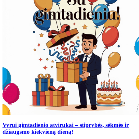
Vyrui gimtadienio atvirukai – stiprybės, sėkmės ir
džiaugsmo kiekvieną dieną!