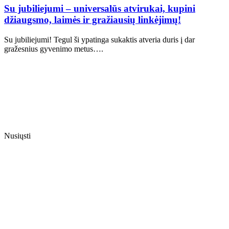
Su jubiliejumi – universalūs atvirukai, kupini
džiaugsmo, laimės ir gražiausių linkėjimų!
Su jubiliejumi! Tegul ši ypatinga sukaktis atveria duris į dar
gražesnius gyvenimo metus….
Nusiųsti