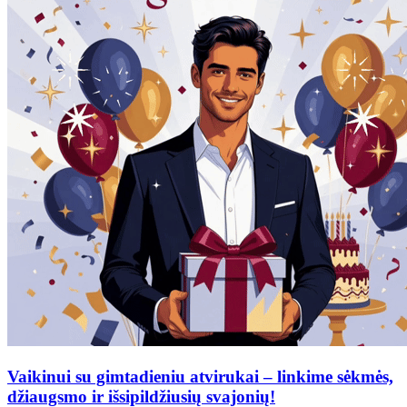
Vaikinui su gimtadieniu atvirukai – linkime sėkmės,
džiaugsmo ir išsipildžiusių svajonių!