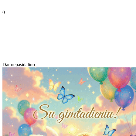
0
Dar nepasidalino