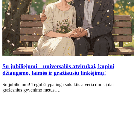
Su jubiliejumi – universalūs atvirukai, kupini
džiaugsmo, laimės ir gražiausių linkėjimų!
Su jubiliejumi! Tegul ši ypatinga sukaktis atveria duris į dar
gražesnius gyvenimo metus….