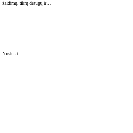
žaidimų, tikrų draugų ir…
Nusiųsti