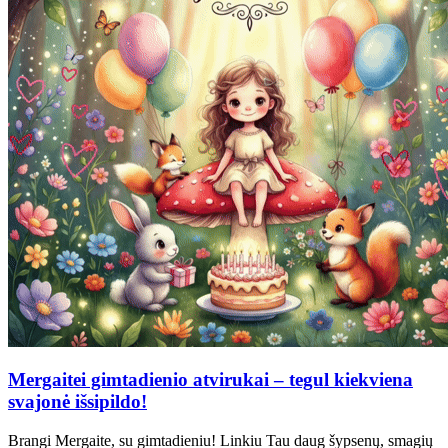
Mergaitei gimtadienio atvirukai – tegul kiekviena
svajonė išsipildo!
Brangi Mergaite, su gimtadieniu! Linkiu Tau daug šypsenų, smagių