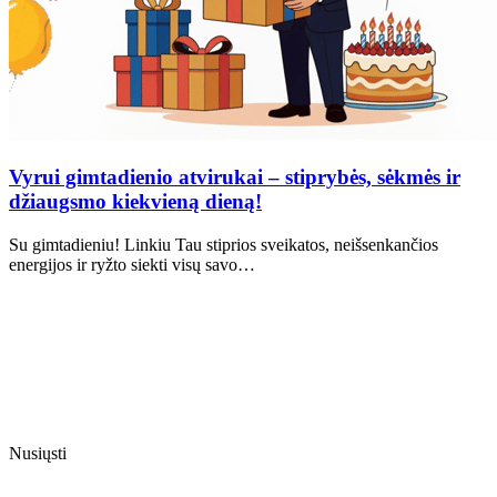
Vyrui gimtadienio atvirukai – stiprybės, sėkmės ir
džiaugsmo kiekvieną dieną!
Su gimtadieniu! Linkiu Tau stiprios sveikatos, neišsenkančios
energijos ir ryžto siekti visų savo…
Nusiųsti