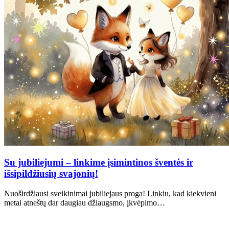
Su jubiliejumi – linkime įsimintinos šventės ir
išsipildžiusių svajonių!
Nuoširdžiausi sveikinimai jubiliejaus proga! Linkiu, kad kiekvieni
metai atneštų dar daugiau džiaugsmo, įkvėpimo…