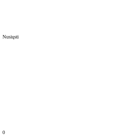
Nusiųsti
0