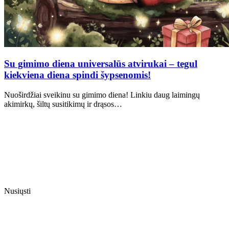
Su gimimo diena universalūs atvirukai – tegul
kiekviena diena spindi šypsenomis!
Nuoširdžiai sveikinu su gimimo diena! Linkiu daug laimingų
akimirkų, šiltų susitikimų ir drąsos…
Nusiųsti