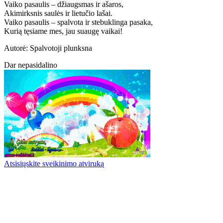
Vaiko pasaulis – džiaugsmas ir ašaros,
Akimirksnis saulės ir lietučio lašai.
Vaiko pasaulis – spalvota ir stebuklinga pasaka,
Kurią tęsiame mes, jau suaugę vaikai!
Autorė: Spalvotoji plunksna
Dar nepasidalino
Atsisiųskite sveikinimo atviruką