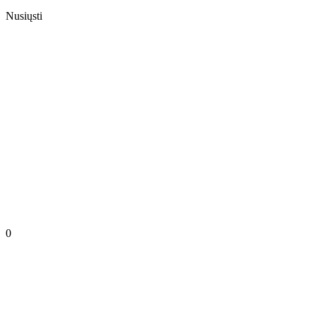
Nusiųsti
0