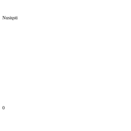
Nusiųsti
0