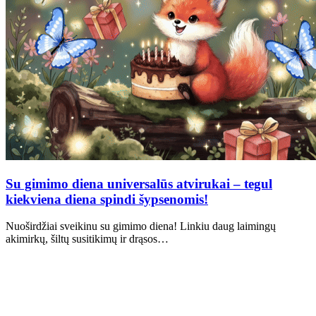
Su gimimo diena universalūs atvirukai – tegul
kiekviena diena spindi šypsenomis!
Nuoširdžiai sveikinu su gimimo diena! Linkiu daug laimingų
akimirkų, šiltų susitikimų ir drąsos…