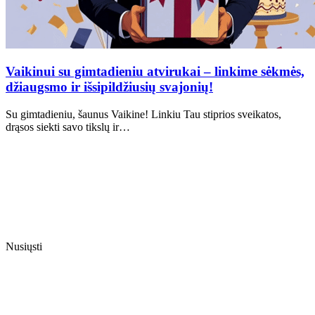
Vaikinui su gimtadieniu atvirukai – linkime sėkmės,
džiaugsmo ir išsipildžiusių svajonių!
Su gimtadieniu, šaunus Vaikine! Linkiu Tau stiprios sveikatos,
drąsos siekti savo tikslų ir…
Nusiųsti