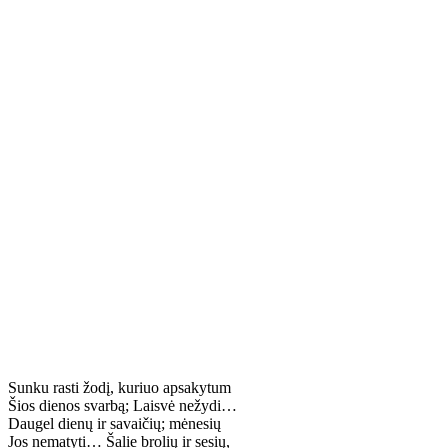
Sunku rasti žodį, kuriuo apsakytum
Šios dienos svarbą; Laisvė nežydi…
Daugel dienų ir savaičių; mėnesių
Jos nematyti… Šalie brolių ir sesių,