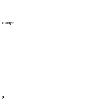
Nusiųsti
0