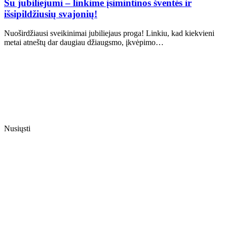
Su jubiliejumi – linkime įsimintinos šventės ir
išsipildžiusių svajonių!
Nuoširdžiausi sveikinimai jubiliejaus proga! Linkiu, kad kiekvieni
metai atneštų dar daugiau džiaugsmo, įkvėpimo…
Nusiųsti