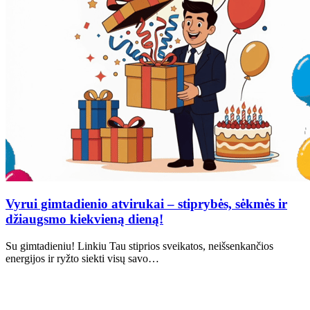
Vyrui gimtadienio atvirukai – stiprybės, sėkmės ir
džiaugsmo kiekvieną dieną!
Su gimtadieniu! Linkiu Tau stiprios sveikatos, neišsenkančios
energijos ir ryžto siekti visų savo…