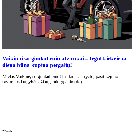
Vaikinui su gimtadieniu atvirukai – tegul kiekviena
diena būna kupina pergalių!
Mielas Vaikine, su gimtadieniu! Linkiu Tau ryžto, pasitikėjimo
savimi ir daugybės džiaugsmingų akimirkų….
Nusiųsti