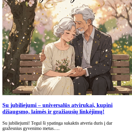
Su jubiliejumi – universalūs atvirukai, kupini
džiaugsmo, laimės ir gražiausių linkėjimų!
Su jubiliejumi! Tegul ši ypatinga sukaktis atveria duris į dar
gražesnius gyvenimo metus….