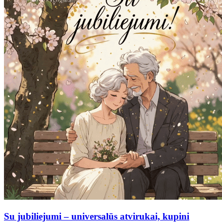
Su jubiliejumi – universalūs atvirukai, kupini