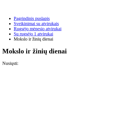
Pagrindinis puslapis
Sveikinimai su atvirukais
Rugsėjo mėnesio atvirukai
Su rugsėjo 1 atvirukai
Mokslo ir žinių dienai
Mokslo ir žinių dienai
Nusiųsti: