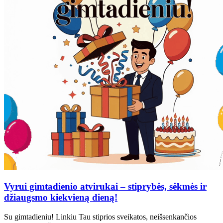
Vyrui gimtadienio atvirukai – stiprybės, sėkmės ir
džiaugsmo kiekvieną dieną!
Su gimtadieniu! Linkiu Tau stiprios sveikatos, neišsenkančios