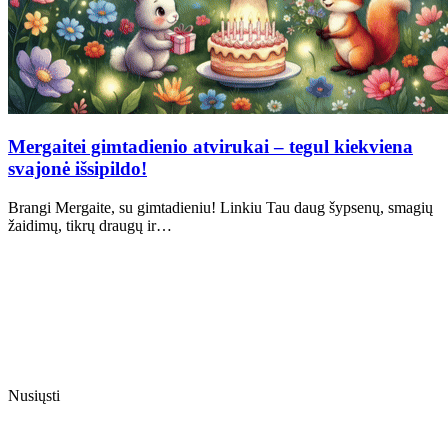
Mergaitei gimtadienio atvirukai – tegul kiekviena
svajonė išsipildo!
Brangi Mergaite, su gimtadieniu! Linkiu Tau daug šypsenų, smagių
žaidimų, tikrų draugų ir…
Nusiųsti