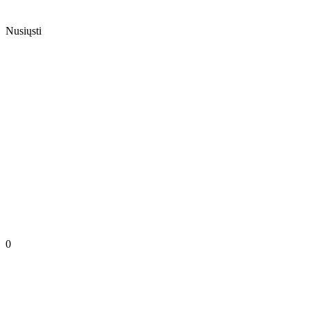
Nusiųsti
0