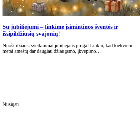
Su jubiliejumi – linkime įsimintinos šventės ir
išsipildžiusių svajonių!
Nuoširdžiausi sveikinimai jubiliejaus proga! Linkiu, kad kiekvieni
metai atneštų dar daugiau džiaugsmo, įkvėpimo…
Nusiųsti