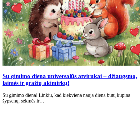
Su gimimo diena universalūs atvirukai – džiaugsmo,
laimės ir gražių akimirkų!
Su gimimo diena! Linkiu, kad kiekviena nauja diena būtų kupina
šypsenų, sėkmės ir…