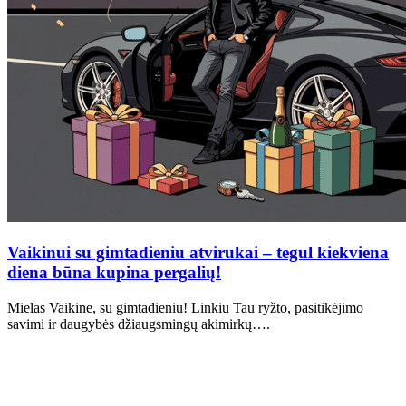
Vaikinui su gimtadieniu atvirukai – tegul kiekviena
diena būna kupina pergalių!
Mielas Vaikine, su gimtadieniu! Linkiu Tau ryžto, pasitikėjimo
savimi ir daugybės džiaugsmingų akimirkų….