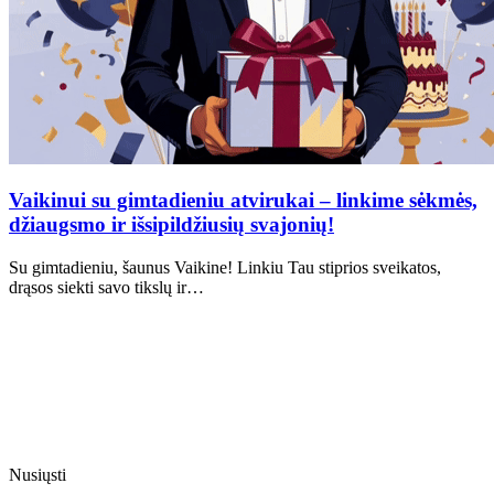
Vaikinui su gimtadieniu atvirukai – linkime sėkmės,
džiaugsmo ir išsipildžiusių svajonių!
Su gimtadieniu, šaunus Vaikine! Linkiu Tau stiprios sveikatos,
drąsos siekti savo tikslų ir…
Nusiųsti