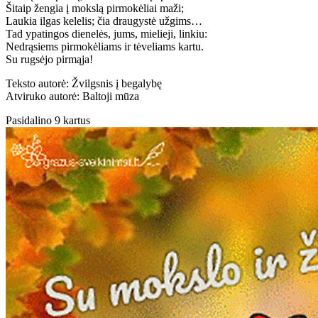
Šitaip žengia į mokslą pirmokėliai maži;
Laukia ilgas kelelis; čia draugystė užgims…
Tad ypatingos dienelės, jums, mielieji, linkiu:
Nedrąsiems pirmokėliams ir tėveliams kartu.
Su rugsėjo pirmąja!
Teksto autorė: Žvilgsnis į begalybę
Atviruko autorė: Baltoji mūza
Pasidalino 9 kartus