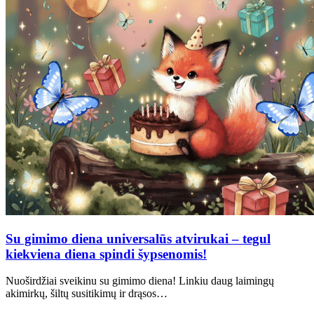
Su gimimo diena universalūs atvirukai – tegul
kiekviena diena spindi šypsenomis!
Nuoširdžiai sveikinu su gimimo diena! Linkiu daug laimingų
akimirkų, šiltų susitikimų ir drąsos…