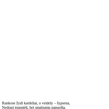
Rankose žydi kardeliai, o veidely – šypsena,
Nedrąsi truputėlį, bet smalsumu papuošta.