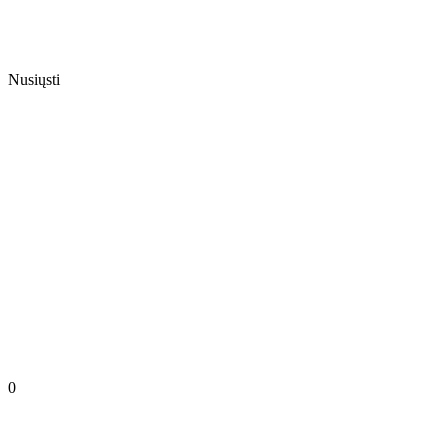
Nusiųsti
0