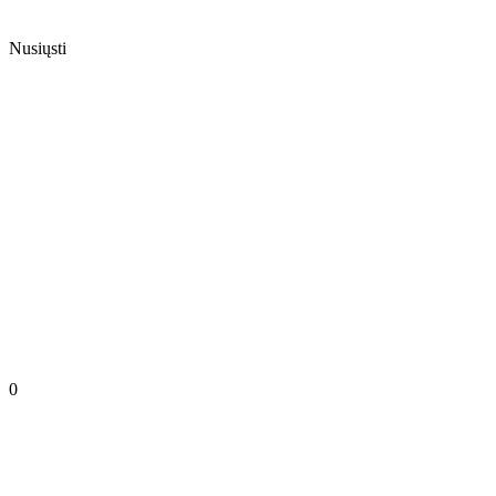
Nusiųsti
0