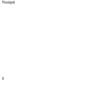
Nusiųsti
0