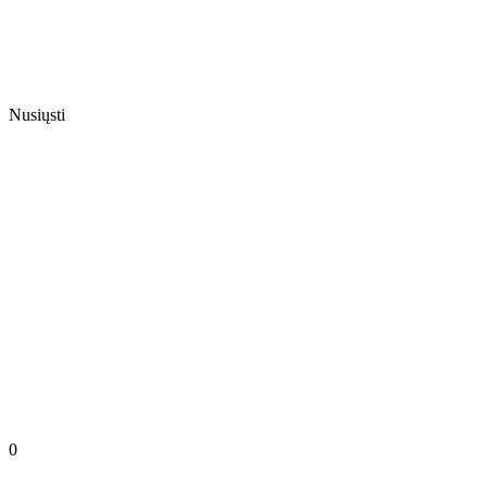
Nusiųsti
0