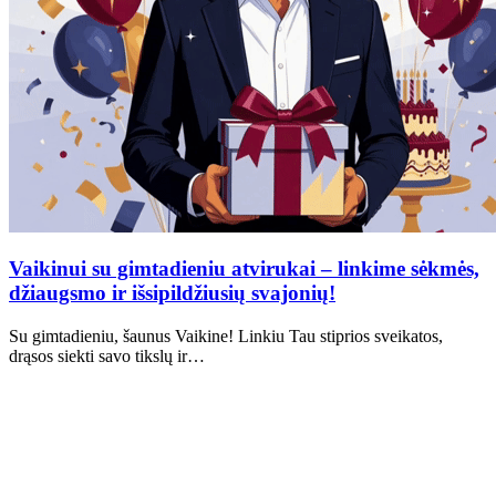
Vaikinui su gimtadieniu atvirukai – linkime sėkmės,
džiaugsmo ir išsipildžiusių svajonių!
Su gimtadieniu, šaunus Vaikine! Linkiu Tau stiprios sveikatos,
drąsos siekti savo tikslų ir…