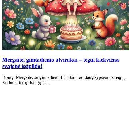
Mergaitei gimtadienio atvirukai – tegul kiekviena
svajonė išsipildo!
Brangi Mergaite, su gimtadieniu! Linkiu Tau daug šypsenų, smagių
žaidimų, tikrų draugų ir…