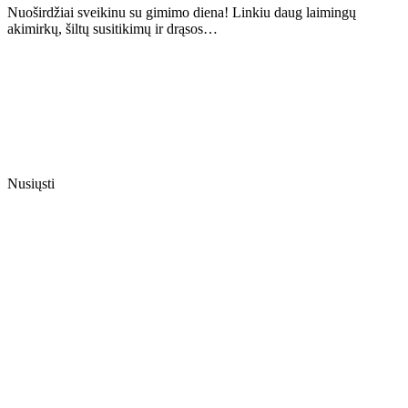
Nuoširdžiai sveikinu su gimimo diena! Linkiu daug laimingų
akimirkų, šiltų susitikimų ir drąsos…
Nusiųsti