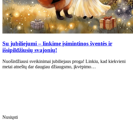
Su jubiliejumi – linkime įsimintinos šventės ir
išsipildžiusių svajonių!
Nuoširdžiausi sveikinimai jubiliejaus proga! Linkiu, kad kiekvieni
metai atneštų dar daugiau džiaugsmo, įkvėpimo…
Nusiųsti