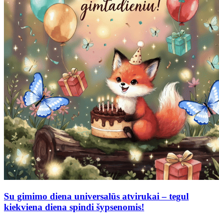
Su gimimo diena universalūs atvirukai – tegul
kiekviena diena spindi šypsenomis!