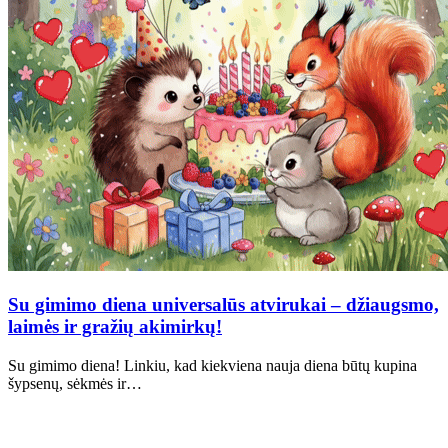
Su gimimo diena universalūs atvirukai – džiaugsmo,
laimės ir gražių akimirkų!
Su gimimo diena! Linkiu, kad kiekviena nauja diena būtų kupina
šypsenų, sėkmės ir…