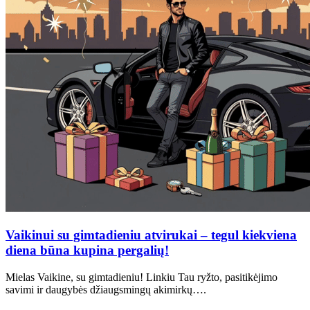
Vaikinui su gimtadieniu atvirukai – tegul kiekviena
diena būna kupina pergalių!
Mielas Vaikine, su gimtadieniu! Linkiu Tau ryžto, pasitikėjimo
savimi ir daugybės džiaugsmingų akimirkų….