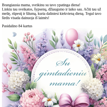
Brangiausia mama, sveikinu su tavo ypatinga diena!
Linkiu tau sveikatos, šypsenų, džiaugsmo ir laiko sau. Ačiū tau už
meilę, rūpestį ir šilumą, kuria daliniesi kiekvieną dieną. Tegul tavo
širdis visada dainuoja iš laimės!
Pasidalino 84 kartus