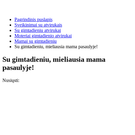
Pagrindinis puslapis
Sveikinimai su atvirukais
Su gimtadieniu atvirukai
Moteriai gimtadienio atvirukai
Mamai su gimtadieniu
Su gimtadieniu, mieliausia mama pasaulyje!
Su gimtadieniu, mieliausia mama
pasaulyje!
Nusiųsti: