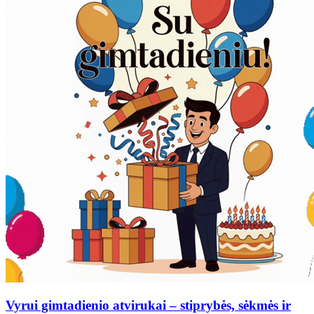
Vyrui gimtadienio atvirukai – stiprybės, sėkmės ir