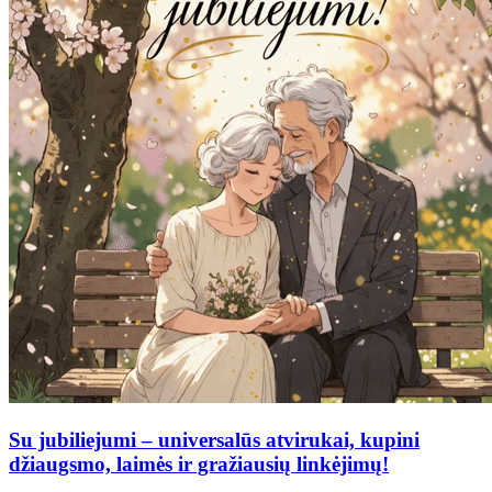
Su jubiliejumi – universalūs atvirukai, kupini
džiaugsmo, laimės ir gražiausių linkėjimų!