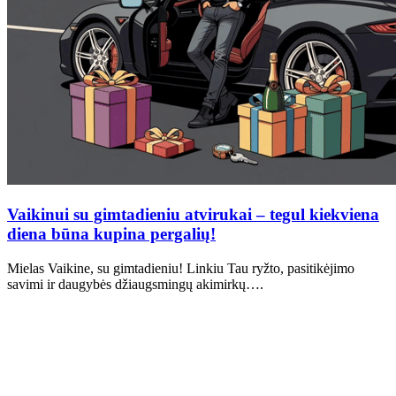
Vaikinui su gimtadieniu atvirukai – tegul kiekviena
diena būna kupina pergalių!
Mielas Vaikine, su gimtadieniu! Linkiu Tau ryžto, pasitikėjimo
savimi ir daugybės džiaugsmingų akimirkų….