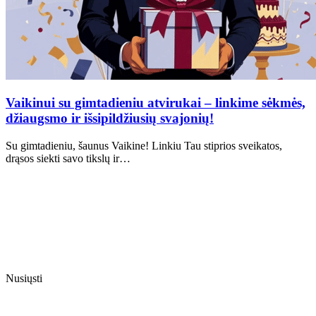
Vaikinui su gimtadieniu atvirukai – linkime sėkmės,
džiaugsmo ir išsipildžiusių svajonių!
Su gimtadieniu, šaunus Vaikine! Linkiu Tau stiprios sveikatos,
drąsos siekti savo tikslų ir…
Nusiųsti