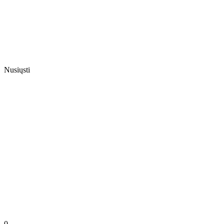
Nusiųsti
0