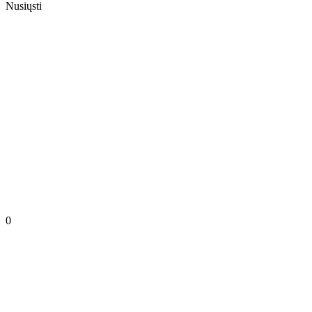
Nusiųsti
0