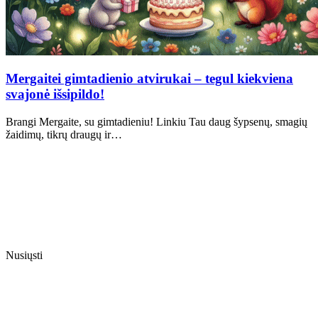
Mergaitei gimtadienio atvirukai – tegul kiekviena
svajonė išsipildo!
Brangi Mergaite, su gimtadieniu! Linkiu Tau daug šypsenų, smagių
žaidimų, tikrų draugų ir…
Nusiųsti