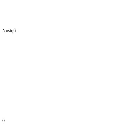
Nusiųsti
0