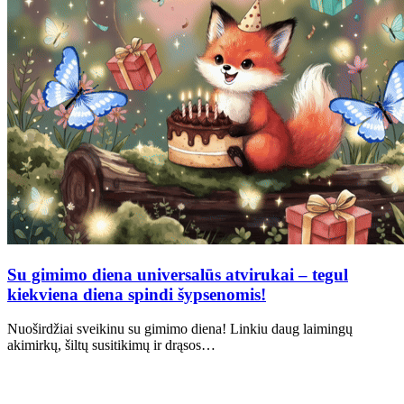
Su gimimo diena universalūs atvirukai – tegul
kiekviena diena spindi šypsenomis!
Nuoširdžiai sveikinu su gimimo diena! Linkiu daug laimingų
akimirkų, šiltų susitikimų ir drąsos…