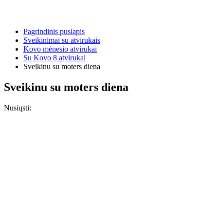
Pagrindinis puslapis
Sveikinimai su atvirukais
Kovo mėnesio atvirukai
Su Kovo 8 atvirukai
Sveikinu su moters diena
Sveikinu su moters diena
Nusiųsti: