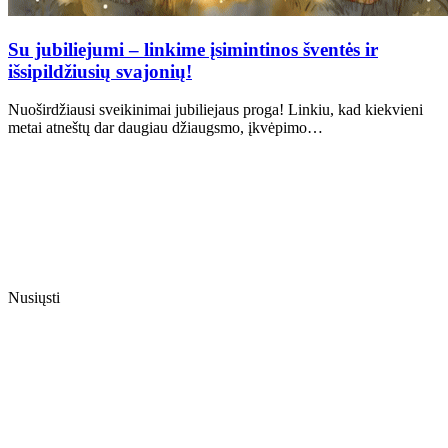
Su jubiliejumi – linkime įsimintinos šventės ir
išsipildžiusių svajonių!
Nuoširdžiausi sveikinimai jubiliejaus proga! Linkiu, kad kiekvieni
metai atneštų dar daugiau džiaugsmo, įkvėpimo…
Nusiųsti