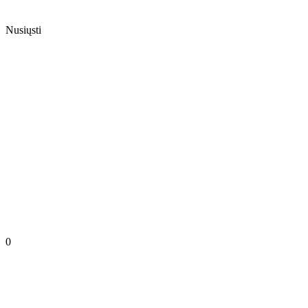
Nusiųsti
0