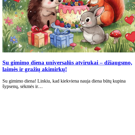
Su gimimo diena universalūs atvirukai – džiaugsmo,
laimės ir gražių akimirkų!
Su gimimo diena! Linkiu, kad kiekviena nauja diena būtų kupina
šypsenų, sėkmės ir…