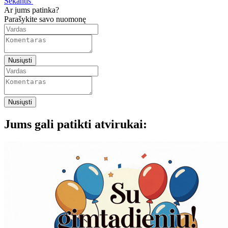
Sekantis
Ar jums patinka?
Parašykite savo nuomonę
Nusiųsti
Nusiųsti
Jums gali patikti atvirukai: