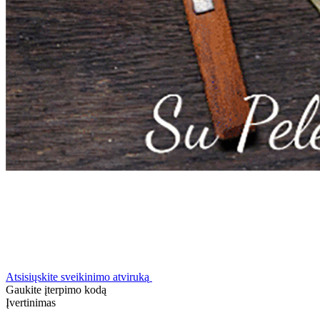
Atsisiųskite sveikinimo atviruką
Gaukite įterpimo kodą
Įvertinimas