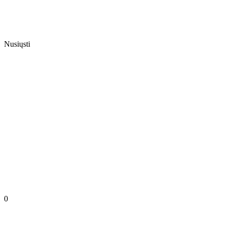
Nusiųsti
0