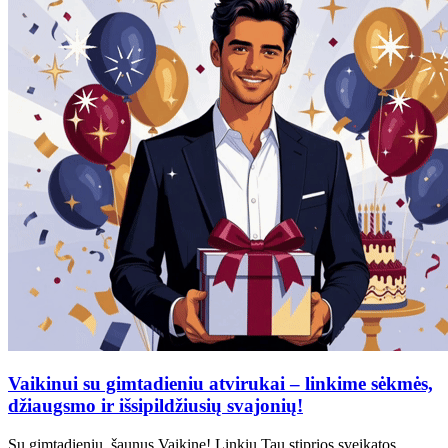
Vaikinui su gimtadieniu atvirukai – linkime sėkmės,
džiaugsmo ir išsipildžiusių svajonių!
Su gimtadieniu, šaunus Vaikine! Linkiu Tau stiprios sveikatos,