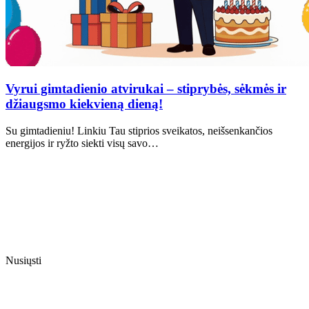
Vyrui gimtadienio atvirukai – stiprybės, sėkmės ir
džiaugsmo kiekvieną dieną!
Su gimtadieniu! Linkiu Tau stiprios sveikatos, neišsenkančios
energijos ir ryžto siekti visų savo…
Nusiųsti