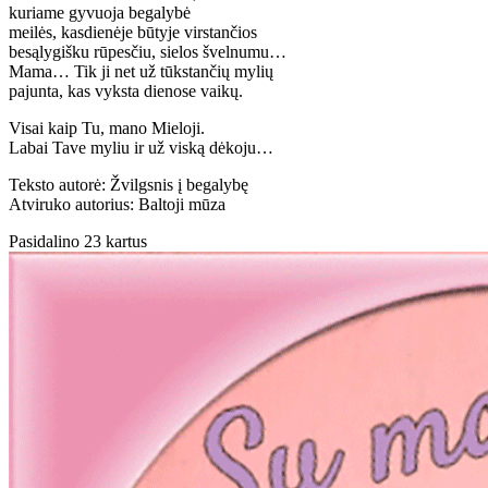
kuriame gyvuoja begalybė
meilės, kasdienėje būtyje virstančios
besąlygišku rūpesčiu, sielos švelnumu…
Mama… Tik ji net už tūkstančių mylių
pajunta, kas vyksta dienose vaikų.
Visai kaip Tu, mano Mieloji.
Labai Tave myliu ir už viską dėkoju…
Teksto autorė: Žvilgsnis į begalybę
Atviruko autorius: Baltoji mūza
Pasidalino 23 kartus