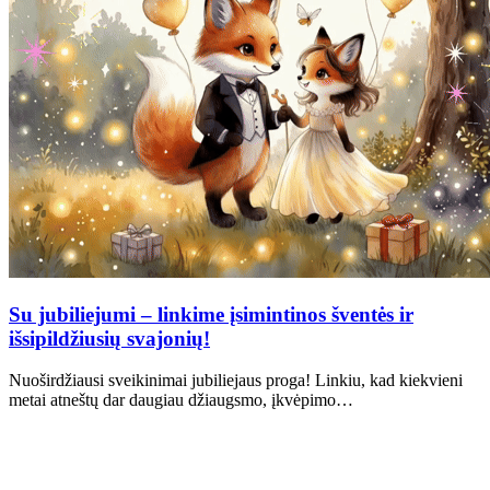
Su jubiliejumi – linkime įsimintinos šventės ir
išsipildžiusių svajonių!
Nuoširdžiausi sveikinimai jubiliejaus proga! Linkiu, kad kiekvieni
metai atneštų dar daugiau džiaugsmo, įkvėpimo…