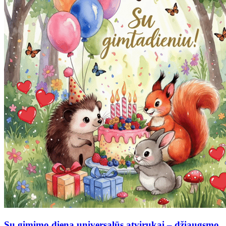
Su gimimo diena universalūs atvirukai – džiaugsmo,