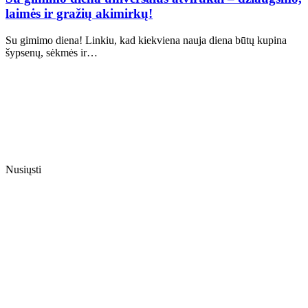
laimės ir gražių akimirkų!
Su gimimo diena! Linkiu, kad kiekviena nauja diena būtų kupina
šypsenų, sėkmės ir…
Nusiųsti