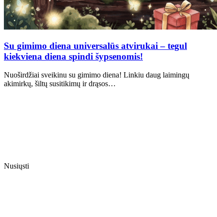
Su gimimo diena universalūs atvirukai – tegul
kiekviena diena spindi šypsenomis!
Nuoširdžiai sveikinu su gimimo diena! Linkiu daug laimingų
akimirkų, šiltų susitikimų ir drąsos…
Nusiųsti