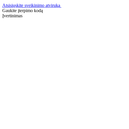
Atsisiųskite sveikinimo atviruką
Gaukite įterpimo kodą
Įvertinimas