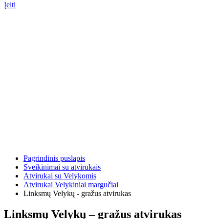
Įeiti
Pagrindinis puslapis
Sveikinimai su atvirukais
Atvirukai su Velykomis
Atvirukai Velykiniai margučiai
Linksmų Velykų - gražus atvirukas
Linksmų Velykų – gražus atvirukas