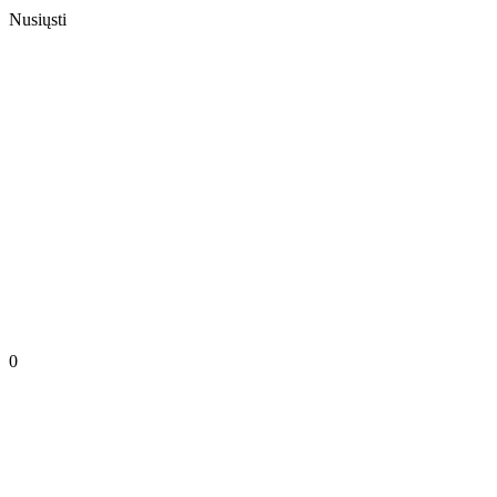
Nusiųsti
0