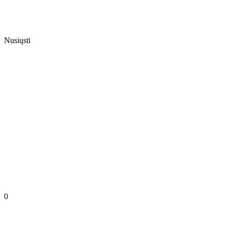
Nusiųsti
0