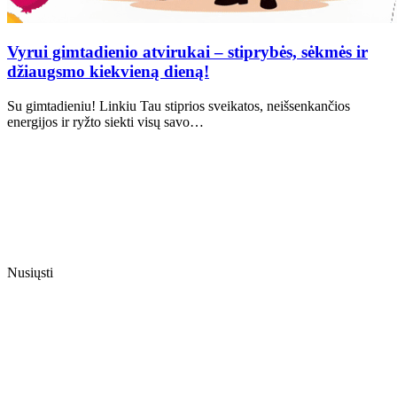
Vyrui gimtadienio atvirukai – stiprybės, sėkmės ir
džiaugsmo kiekvieną dieną!
Su gimtadieniu! Linkiu Tau stiprios sveikatos, neišsenkančios
energijos ir ryžto siekti visų savo…
Nusiųsti