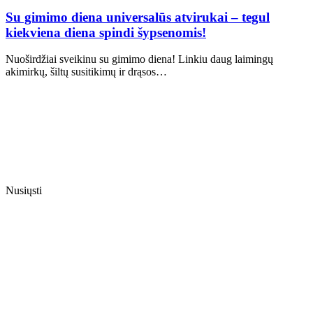
Su gimimo diena universalūs atvirukai – tegul
kiekviena diena spindi šypsenomis!
Nuoširdžiai sveikinu su gimimo diena! Linkiu daug laimingų
akimirkų, šiltų susitikimų ir drąsos…
Nusiųsti