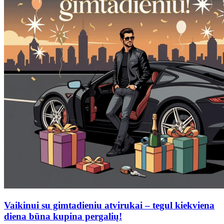
Vaikinui su gimtadieniu atvirukai – tegul kiekviena
diena būna kupina pergalių!