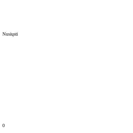
Nusiųsti
0