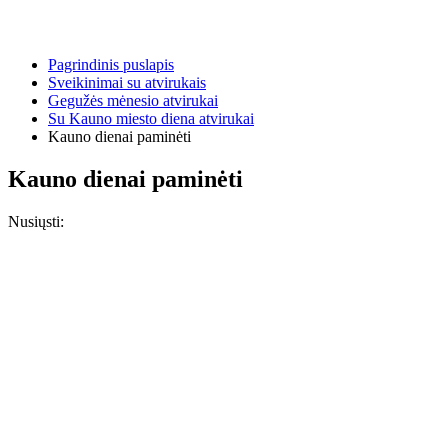
Pagrindinis puslapis
Sveikinimai su atvirukais
Gegužės mėnesio atvirukai
Su Kauno miesto diena atvirukai
Kauno dienai paminėti
Kauno dienai paminėti
Nusiųsti: