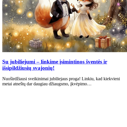
Su jubiliejumi – linkime įsimintinos šventės ir
išsipildžiusių svajonių!
Nuoširdžiausi sveikinimai jubiliejaus proga! Linkiu, kad kiekvieni
metai atneštų dar daugiau džiaugsmo, įkvėpimo…