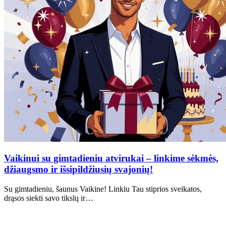
Vaikinui su gimtadieniu atvirukai – linkime sėkmės,
džiaugsmo ir išsipildžiusių svajonių!
Su gimtadieniu, šaunus Vaikine! Linkiu Tau stiprios sveikatos,
drąsos siekti savo tikslų ir…