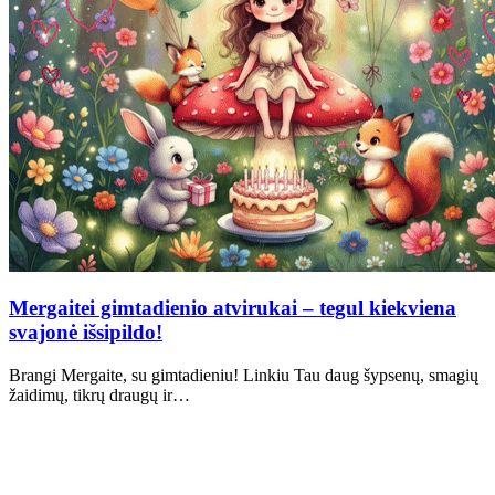
Mergaitei gimtadienio atvirukai – tegul kiekviena
svajonė išsipildo!
Brangi Mergaite, su gimtadieniu! Linkiu Tau daug šypsenų, smagių
žaidimų, tikrų draugų ir…