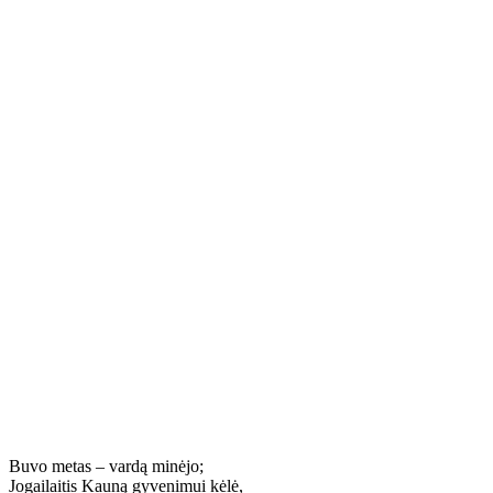
Buvo metas – vardą minėjo;
Jogailaitis Kauną gyvenimui kėlė,