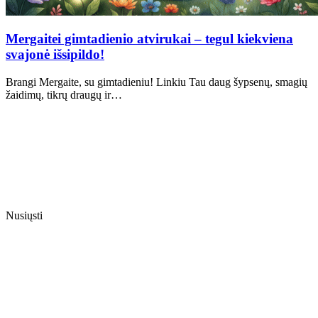
Mergaitei gimtadienio atvirukai – tegul kiekviena
svajonė išsipildo!
Brangi Mergaite, su gimtadieniu! Linkiu Tau daug šypsenų, smagių
žaidimų, tikrų draugų ir…
Nusiųsti