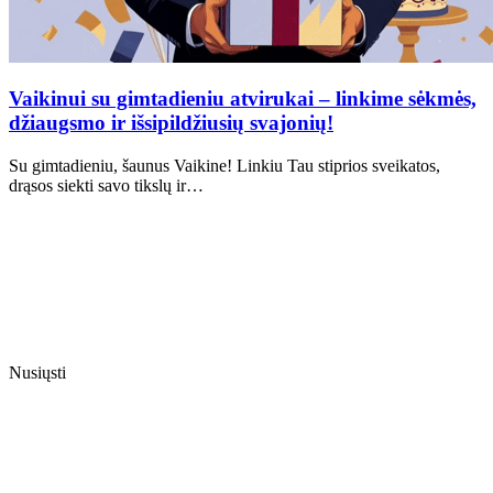
Vaikinui su gimtadieniu atvirukai – linkime sėkmės,
džiaugsmo ir išsipildžiusių svajonių!
Su gimtadieniu, šaunus Vaikine! Linkiu Tau stiprios sveikatos,
drąsos siekti savo tikslų ir…
Nusiųsti