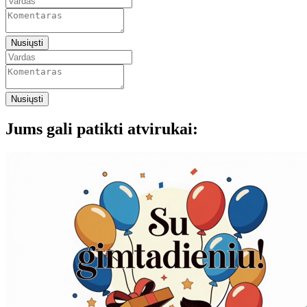
Nusiųsti
Nusiųsti
Jums gali patikti atvirukai: