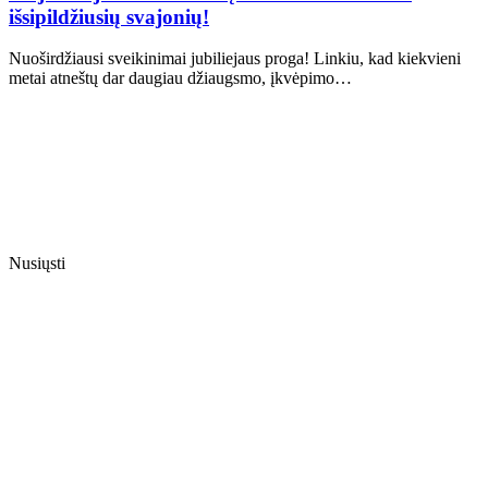
išsipildžiusių svajonių!
Nuoširdžiausi sveikinimai jubiliejaus proga! Linkiu, kad kiekvieni
metai atneštų dar daugiau džiaugsmo, įkvėpimo…
Nusiųsti