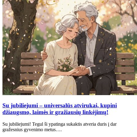
Su jubiliejumi – universalūs atvirukai, kupini
džiaugsmo, laimės ir gražiausių linkėjimų!
Su jubiliejumi! Tegul ši ypatinga sukaktis atveria duris į dar
gražesnius gyvenimo metus….