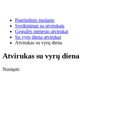
Pagrindinis puslapis
Sveikinimai su atvirukais
Gegužės mėnesio atvirukai
Su vyrų diena atvirukai
Atvirukas su vyrų diena
Atvirukas su vyrų diena
Nusiųsti: