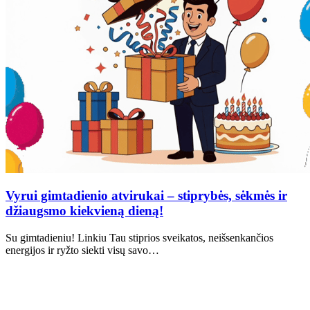
Vyrui gimtadienio atvirukai – stiprybės, sėkmės ir
džiaugsmo kiekvieną dieną!
Su gimtadieniu! Linkiu Tau stiprios sveikatos, neišsenkančios
energijos ir ryžto siekti visų savo…