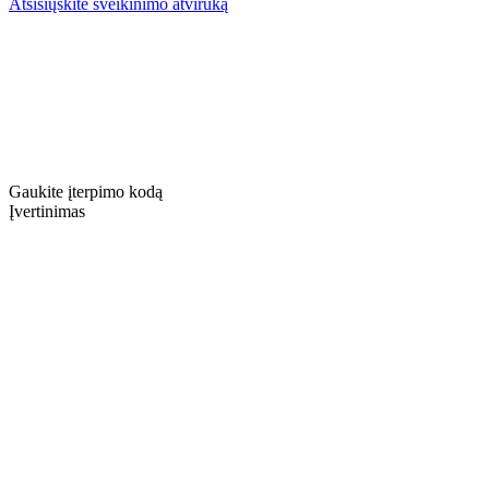
Atsisiųskite sveikinimo atviruką
Gaukite įterpimo kodą
Įvertinimas