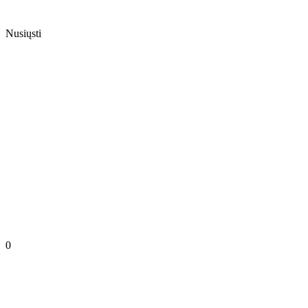
Nusiųsti
0