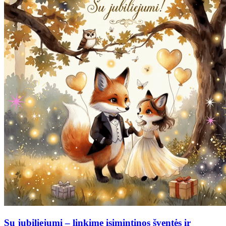
Su jubiliejumi – linkime įsimintinos šventės ir