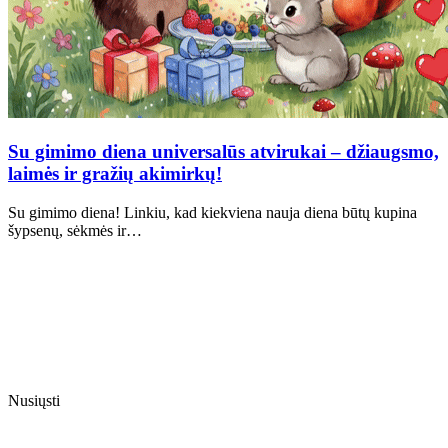
Su gimimo diena universalūs atvirukai – džiaugsmo,
laimės ir gražių akimirkų!
Su gimimo diena! Linkiu, kad kiekviena nauja diena būtų kupina
šypsenų, sėkmės ir…
Nusiųsti