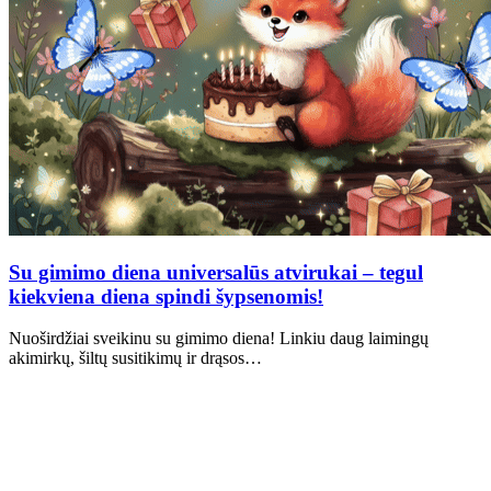
Su gimimo diena universalūs atvirukai – tegul
kiekviena diena spindi šypsenomis!
Nuoširdžiai sveikinu su gimimo diena! Linkiu daug laimingų
akimirkų, šiltų susitikimų ir drąsos…