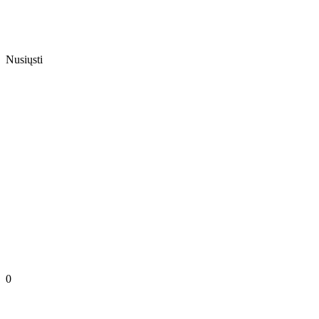
Nusiųsti
0