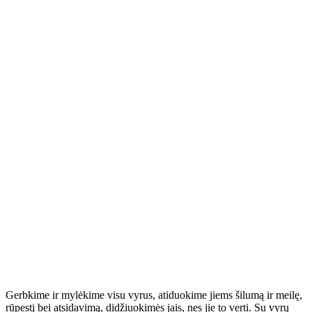
Gerbkime ir mylėkime visu vyrus, atiduokime jiems šilumą ir meilę,
rūpestį bei atsidavimą, didžiuokimės jais, nes jie to verti. Su vyrų