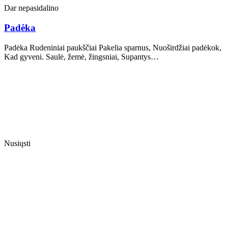
Dar nepasidalino
Padėka
Padėka Rudeniniai paukščiai Pakelia sparnus, Nuoširdžiai padėkok,
Kad gyveni. Saulė, žemė, žingsniai, Supantys…
Nusiųsti