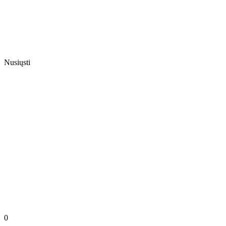
Nusiųsti
0