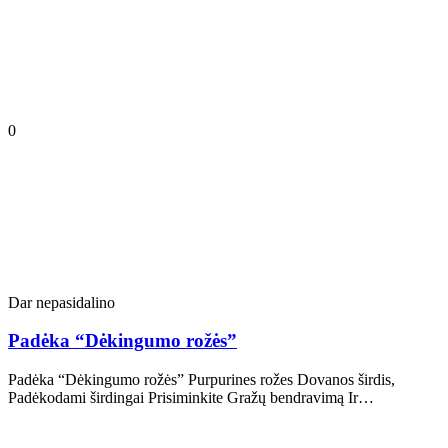
0
Dar nepasidalino
Padėka “Dėkingumo rožės”
Padėka “Dėkingumo rožės” Purpurines rožes Dovanos širdis,
Padėkodami širdingai Prisiminkite Gražų bendravimą Ir…