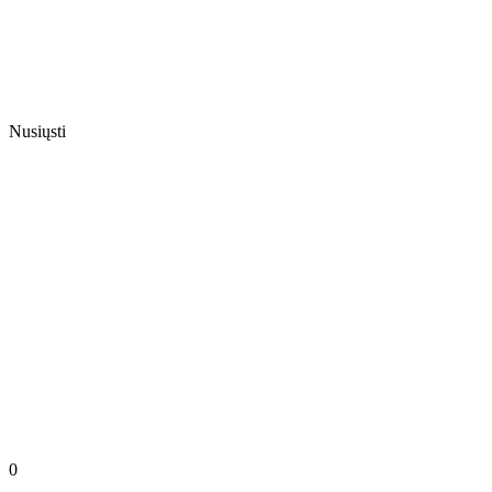
Nusiųsti
0