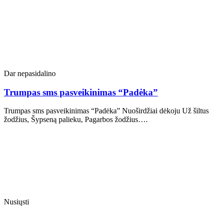
Dar nepasidalino
Trumpas sms pasveikinimas “Padėka”
Trumpas sms pasveikinimas “Padėka” Nuoširdžiai dėkoju Už šiltus
žodžius, Šypseną palieku, Pagarbos žodžius….
Nusiųsti