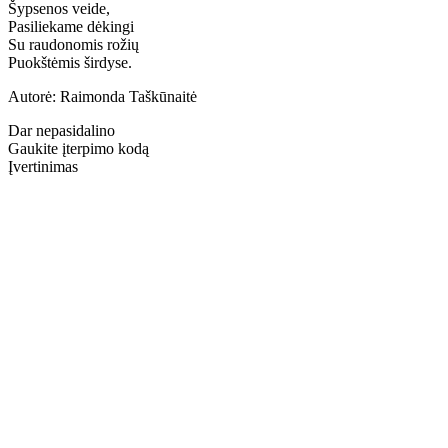
Šypsenos veide,
Pasiliekame dėkingi
Su raudonomis rožių
Puokštėmis širdyse.
Autorė: Raimonda Taškūnaitė
Dar nepasidalino
Gaukite įterpimo kodą
Įvertinimas