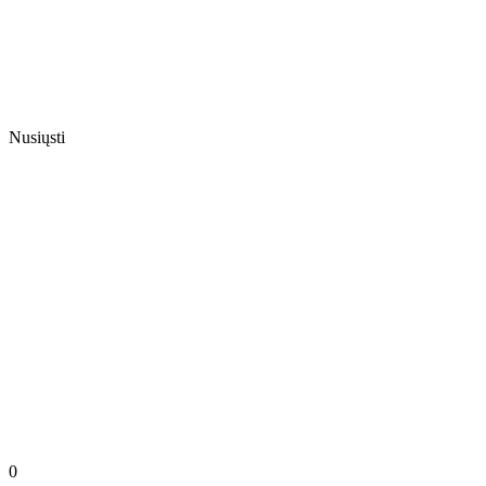
Nusiųsti
0