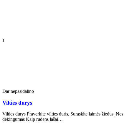
1
Dar nepasidalino
Vilties durys
Vilties durys Praverkite vilties duris, Suraskite laimės žiedus, Nes
dėkingumas Kaip rudens lašai…