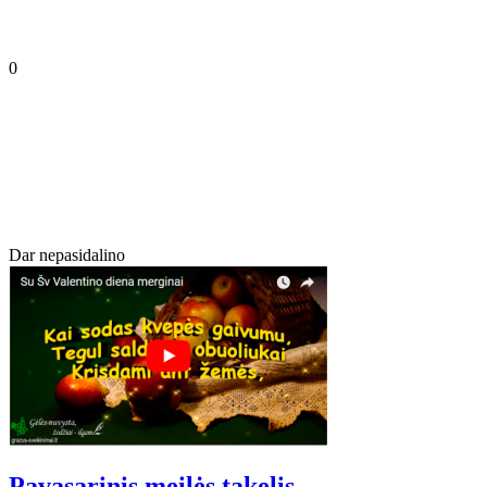
0
Dar nepasidalino
Pavasarinis meilės takelis