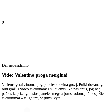
0
Dar nepasidalino
Video Valentino proga merginai
Visiems gerai žinoma, jog panelės dievina grožį. Puiki dovana gali
būti gražus video sveikinamas su eilėmis. Ne paslaptis, jog net
pačios kaprizingiausios panelės mėgsta joms rodomą dėmesį. Šie
sveikinimai – tai galimybė jums, vyrai.