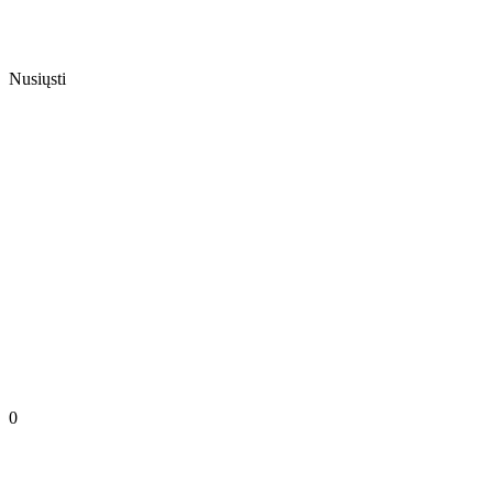
Nusiųsti
0