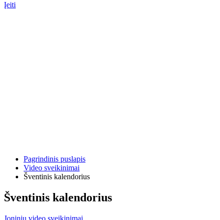
Įeiti
Pagrindinis puslapis
Video sveikinimai
Šventinis kalendorius
Šventinis kalendorius
Joninių video sveikinimai