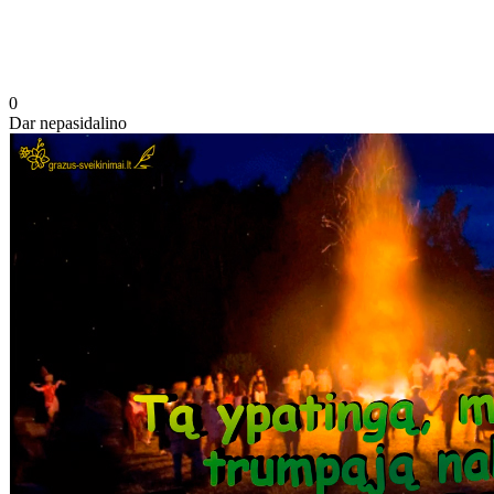
0
Dar nepasidalino