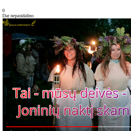
0
Dar nepasidalino