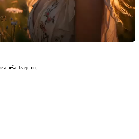
mybė atneša įkvėpimo,…