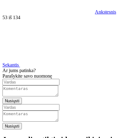
Ankstesnis
53 iš 134
Sekantis
Ar jums patinka?
Parašykite savo nuomonę
Nusiųsti
Nusiųsti