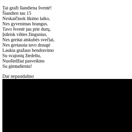
Tai graži šiandiena šventė!
Šiandien tau 15
Neskaičiuok likimo laiko,
Nes gyvenimas brangus.
Tavo šventė jau prie durų,
Įsileisk vilties žingsnius,
Nes greitai atskubės svečiai,
Nes geriausia tavo draugė
Laukia gražaus bendravimo
Su svajonių žiedeliu,
Nuoširdžiai pasveikins
Su gimtadieniu!
Dar nepasidalino