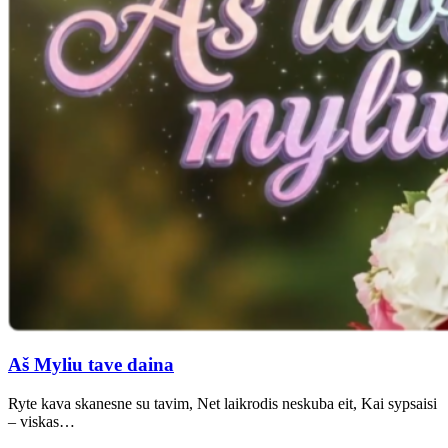
Aš Myliu tave daina
Ryte kava skanesne su tavim, Net laikrodis neskuba eit, Kai sypsaisi
– viskas…