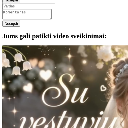
Nusiųsti
Nusiųsti
Jums gali patikti video sveikinimai: