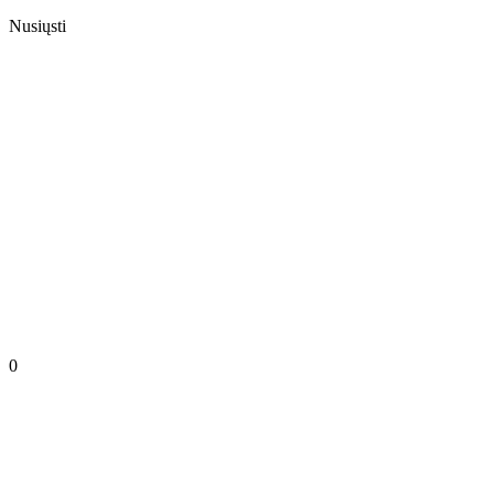
Nusiųsti
0