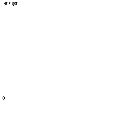
Nusiųsti
0