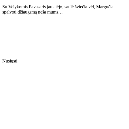
Su Velykomis Pavasaris jau atėjo, saulė šviečia vėl, Margučiai
spalvoti džiaugsmą neša mums…
Nusiųsti