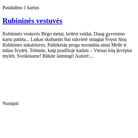
Pasidalino 1 kartus
Rubininės vestuvės
Rubininės vestuvės Bėgo metai, keitėsi veidai, Daug gyvenimo
kartu patirta... Laikas skubantis štai sukvietė smagiai Švęsti Jūsų
Rubinines sukaktuves. Palinkėsiu proga nuostabia antai Meile ir
toliau švytėti. Tebūnie, kaip pradžioje kadais – Vienas kitą įkvėptai
mylėti. Sveikiname! Būkite laimingi! Autorė:...
Nusiųsti