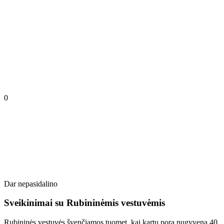
0
Dar nepasidalino
Sveikinimai su Rubininėmis vestuvėmis
Rubininės vestuvės švenčiamos tuomet, kai kartu pora nugyvena 40