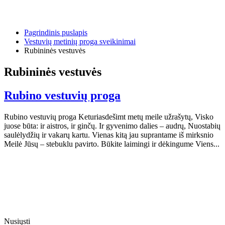
Pagrindinis puslapis
Vestuvių metinių proga sveikinimai
Rubininės vestuvės
Rubininės vestuvės
Rubino vestuvių proga
Rubino vestuvių proga Keturiasdešimt metų meile užrašytų, Visko
juose būta: ir aistros, ir ginčų. Ir gyvenimo dalies – audrų, Nuostabių
saulėlydžių ir vakarų kartu. Vienas kitą jau suprantame iš mirksnio
Meilė Jūsų – stebuklu pavirto. Būkite laimingi ir dėkingume Viens...
Nusiųsti