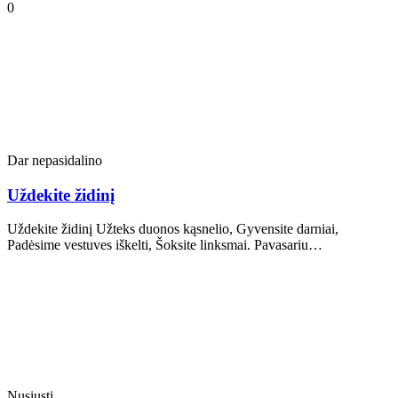
0
Dar nepasidalino
Uždekite židinį
Uždekite židinį Užteks duonos kąsnelio, Gyvensite darniai,
Padėsime vestuves iškelti, Šoksite linksmai. Pavasariu…
Nusiųsti