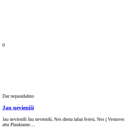
0
Dar nepasidalino
Jau nevieniši
Jau nevieniši Jau nevieniši, Nes diena labai šviesi, Nes į Vestuves
abu Plaukiame…