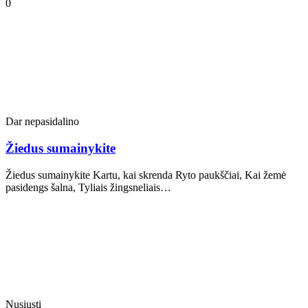
0
Dar nepasidalino
Žiedus sumainykite
Žiedus sumainykite Kartu, kai skrenda Ryto paukščiai, Kai žemė
pasidengs šalna, Tyliais žingsneliais…
Nusiųsti