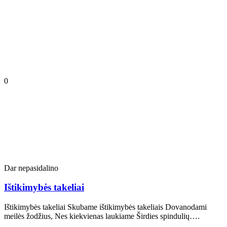
0
Dar nepasidalino
Ištikimybės takeliai
Ištikimybės takeliai Skubame ištikimybės takeliais Dovanodami
meilės žodžius, Nes kiekvienas laukiame Širdies spindulių….