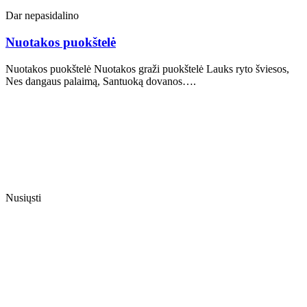
Dar nepasidalino
Nuotakos puokštelė
Nuotakos puokštelė Nuotakos graži puokštelė Lauks ryto šviesos,
Nes dangaus palaimą, Santuoką dovanos….
Nusiųsti