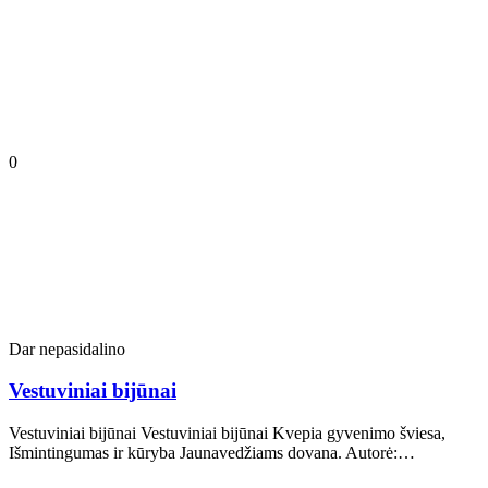
0
Dar nepasidalino
Vestuviniai bijūnai
Vestuviniai bijūnai Vestuviniai bijūnai Kvepia gyvenimo šviesa,
Išmintingumas ir kūryba Jaunavedžiams dovana. Autorė:…