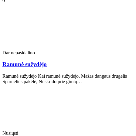
0
Dar nepasidalino
Ramunė sužydėjo
Ramunė sužydėjo Kai ramunė sužydėjo, Mažas dangaus drugelis
Sparnelius pakėlė, Nuskrido prie gimtų…
Nusiųsti