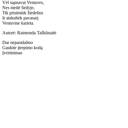
Vėl sapnavai Vestuves,
Nes meilė širdyje,
Tik prisimink žiedelius
Ir atskubėk pavasarį
Vestuvine karieta.
Autorė: Raimonda Taškūnaitė
Dar nepasidalino
Gaukite įterpimo kodą
Įvertinimas