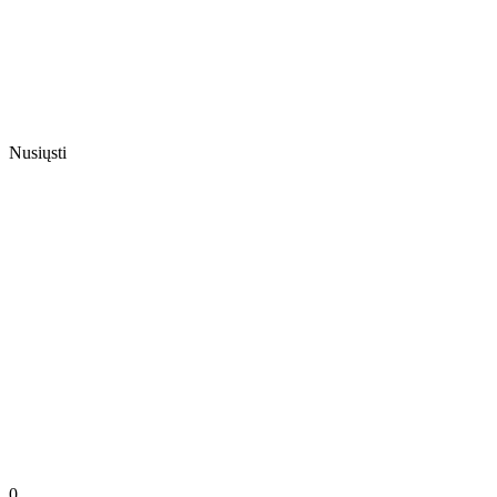
Nusiųsti
0