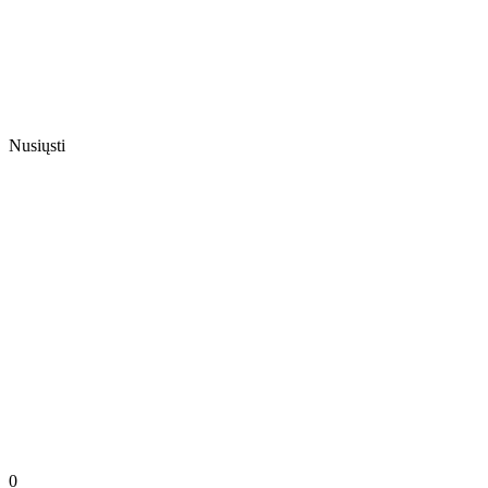
Nusiųsti
0