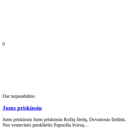
0
Dar nepasidalino
Jums priskinsiu
Jums priskinsiu Jums priskinsiu Rožių žiedų, Dovanosiu širdimi,
Nes vestuvinės puokštelės Papuošia šviesų…