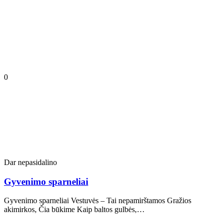
0
Dar nepasidalino
Gyvenimo sparneliai
Gyvenimo sparneliai Vestuvės – Tai nepamirštamos Gražios
akimirkos, Čia būkime Kaip baltos gulbės,…