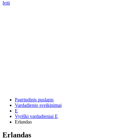
Įeiti
Pagrindinis puslapis
Vardadienio sveikinimai
E
Vyriški vardadieniai E
Erlandas
Erlandas