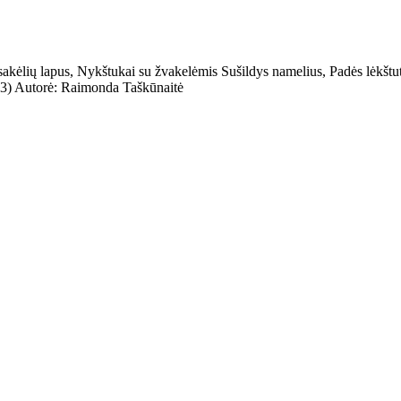
sakėlių lapus, Nykštukai su žvakelėmis Sušildys namelius, Padės lėkštut
.03) Autorė: Raimonda Taškūnaitė