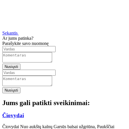
Sekantis
Ar jums patinka?
Parašykite savo nuomonę
Nusiųsti
Nusiųsti
Jums gali patikti sveikinimai:
Čiovydai
Čiovydai Nuo aukštų kalnų Garsūs balsai užgriūna, Paukščiai