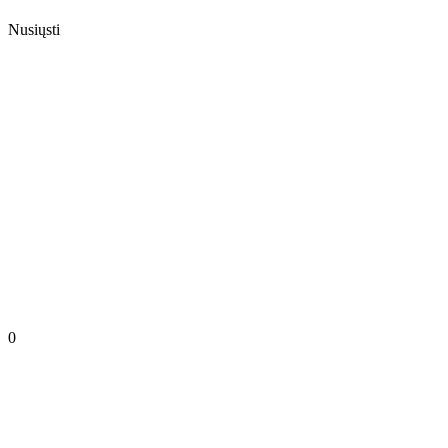
Nusiųsti
0