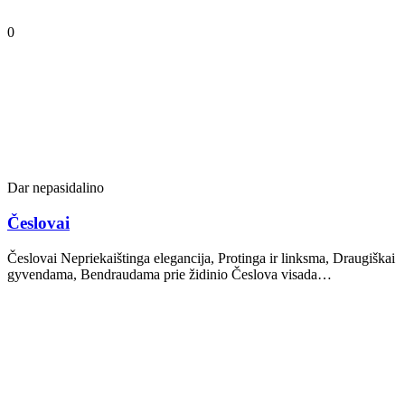
0
Dar nepasidalino
Česlovai
Česlovai Nepriekaištinga elegancija, Protinga ir linksma, Draugiškai
gyvendama, Bendraudama prie židinio Česlova visada…