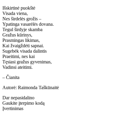
Išskirtinė puokštė
Visada viena,
Nes širdelės grožis –
Ypatinga vasarėlės dovana.
Tegul širdyje skamba
Gražus kūrinys,
Prasmingas likimas,
Kai žvaigždėti sapnai.
Sugebėk visada dalintis
Praeitimi, nes kai
Tęsiasi gražus gyvenimas,
Vadinsi ateitimi.
– Čianita
Autorė: Raimonda Taškūnaitė
Dar nepasidalino
Gaukite įterpimo kodą
Įvertinimas