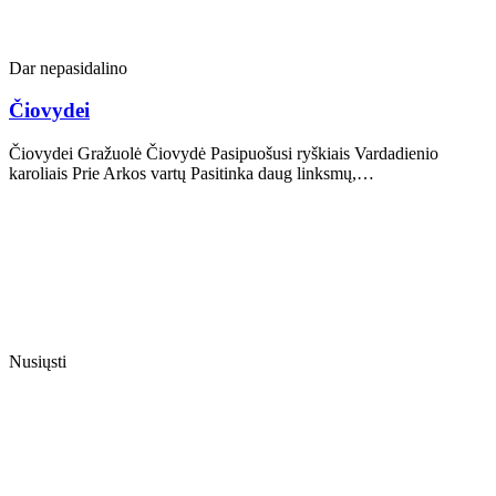
Dar nepasidalino
Čiovydei
Čiovydei Gražuolė Čiovydė Pasipuošusi ryškiais Vardadienio
karoliais Prie Arkos vartų Pasitinka daug linksmų,…
Nusiųsti