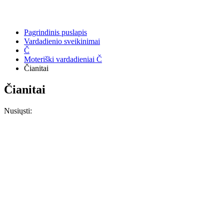
Pagrindinis puslapis
Vardadienio sveikinimai
Č
Moteriški vardadieniai Č
Čianitai
Čianitai
Nusiųsti: