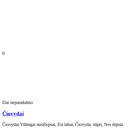
0
Dar nepasidalino
Čiovydai
Čiovydai Viltingai nusišypsai, Esi labai, Čiovyda, stipri, Nes tirpsta