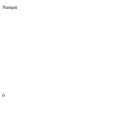
Nusiųsti
0