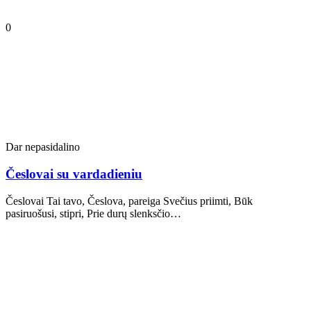
0
Dar nepasidalino
Česlovai su vardadieniu
Česlovai Tai tavo, Česlova, pareiga Svečius priimti, Būk
pasiruošusi, stipri, Prie durų slenksčio…