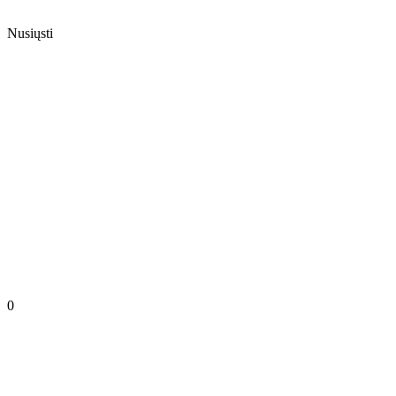
Nusiųsti
0