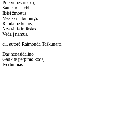
Prie vilties miškų,
Saulei nusileidus,
Ilsisi žmogus.
Mes kartu laimingi,
Randame kelius,
Nes viltis ir tikslas
Veda į namus.
eil. autorė Raimonda Taškūnaitė
Dar nepasidalino
Gaukite įterpimo kodą
Įvertinimas