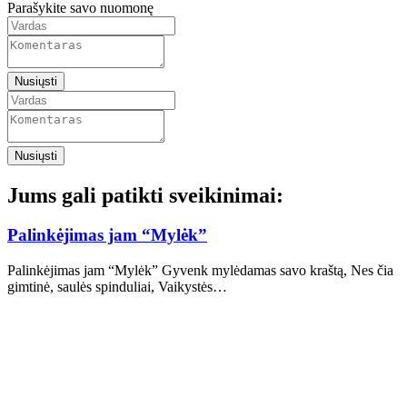
Parašykite savo nuomonę
Nusiųsti
Nusiųsti
Jums gali patikti sveikinimai:
Palinkėjimas jam “Mylėk”
Palinkėjimas jam “Mylėk” Gyvenk mylėdamas savo kraštą, Nes čia
gimtinė, saulės spinduliai, Vaikystės…