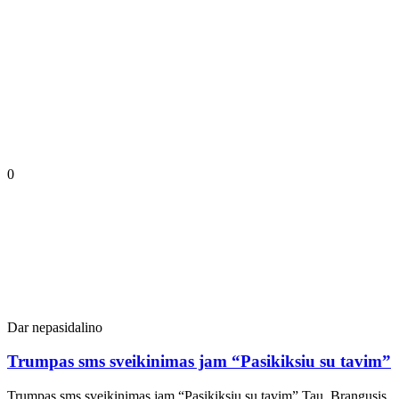
0
Dar nepasidalino
Trumpas sms sveikinimas jam “Pasikiksiu su tavim”
Trumpas sms sveikinimas jam “Pasikiksiu su tavim” Tau, Brangusis.