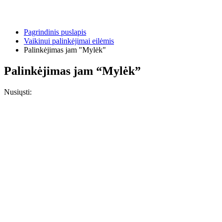
Pagrindinis puslapis
Vaikinui palinkėjimai eilėmis
Palinkėjimas jam "Mylėk"
Palinkėjimas jam “Mylėk”
Nusiųsti: