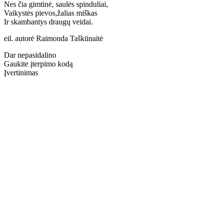
Nes čia gimtinė, saulės spinduliai,
Vaikystės pievos,žalias miškas
Ir skambantys draugų veidai.
eil. autorė Raimonda Taškūnaitė
Dar nepasidalino
Gaukite įterpimo kodą
Įvertinimas