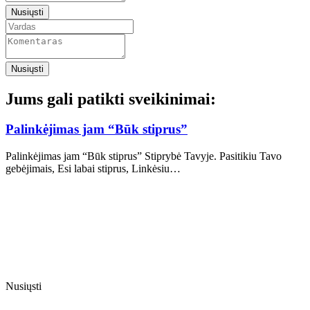
Nusiųsti
Nusiųsti
Jums gali patikti sveikinimai:
Palinkėjimas jam “Būk stiprus”
Palinkėjimas jam “Būk stiprus” Stiprybė Tavyje. Pasitikiu Tavo
gebėjimais, Esi labai stiprus, Linkėsiu…
Nusiųsti