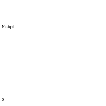
Nusiųsti
0