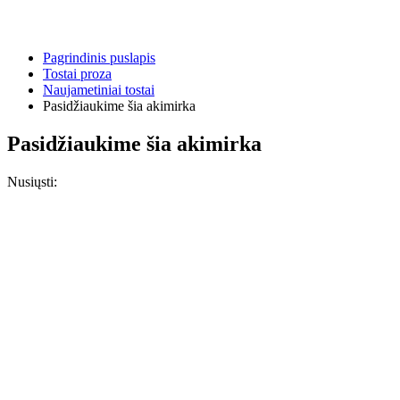
Pagrindinis puslapis
Tostai proza
Naujametiniai tostai
Pasidžiaukime šia akimirka
Pasidžiaukime šia akimirka
Nusiųsti: