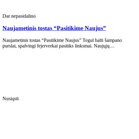
Dar nepasidalino
Naujametinis tostas “Pasitikime Naujus”
Naujametinis tostas “Pasitikime Naujus” Tegul balti šampano
purslai, spalvingi fejerverkai pasitiks linksmai. Naujųjų…
Nusiųsti