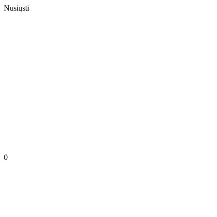
Nusiųsti
0