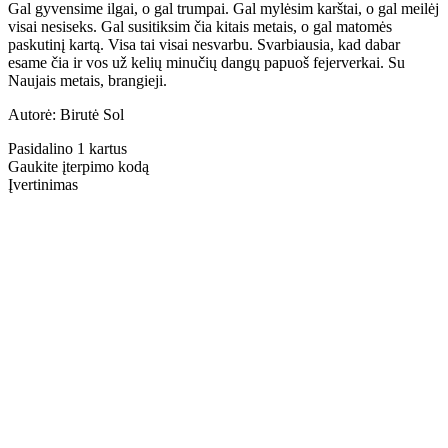
Gal gyvensime ilgai, o gal trumpai. Gal mylėsim karštai, o gal meilėj
visai nesiseks. Gal susitiksim čia kitais metais, o gal matomės
paskutinį kartą. Visa tai visai nesvarbu. Svarbiausia, kad dabar
esame čia ir vos už kelių minučių dangų papuoš fejerverkai. Su
Naujais metais, brangieji.
Autorė: Birutė Sol
Pasidalino 1 kartus
Gaukite įterpimo kodą
Įvertinimas