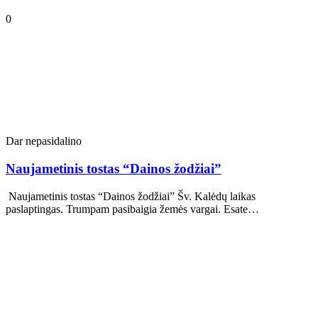
0
Dar nepasidalino
Naujametinis tostas “Dainos žodžiai”
Naujametinis tostas “Dainos žodžiai” Šv. Kalėdų laikas
paslaptingas. Trumpam pasibaigia žemės vargai. Esate…