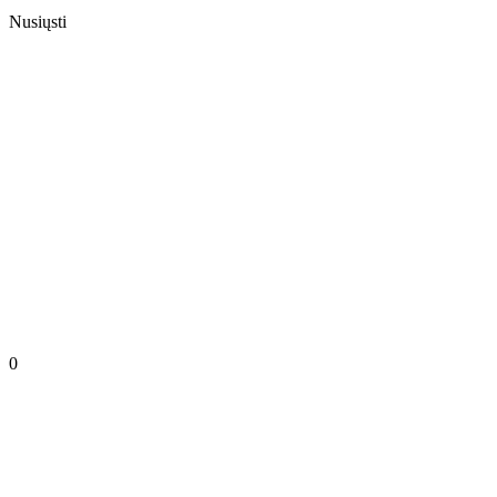
Nusiųsti
0