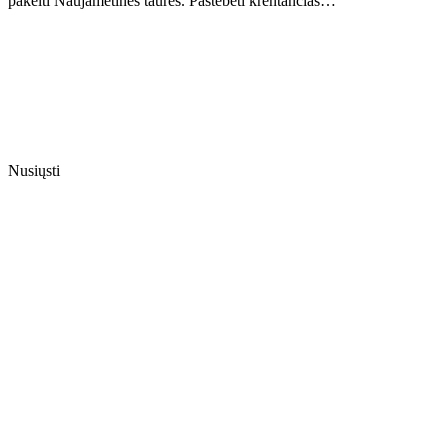
pakelti Naujametines taures. Pastebėti krentančias…
Nusiųsti