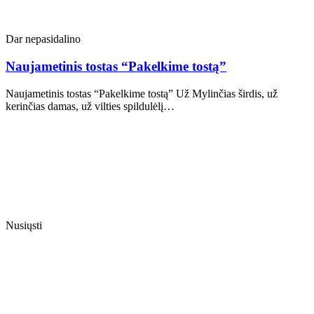
Dar nepasidalino
Naujametinis tostas “Pakelkime tostą”
Naujametinis tostas “Pakelkime tostą” Už Mylinčias širdis, už
kerinčias damas, už vilties spildulėlį…
Nusiųsti