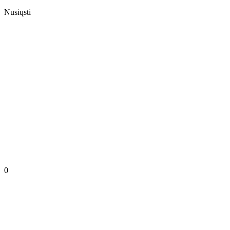
Nusiųsti
0