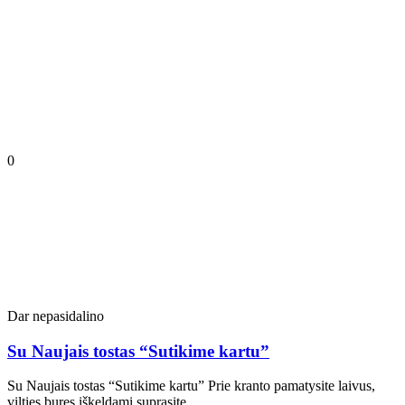
0
Dar nepasidalino
Su Naujais tostas “Sutikime kartu”
Su Naujais tostas “Sutikime kartu” Prie kranto pamatysite laivus,
vilties bures iškeldami suprasite…