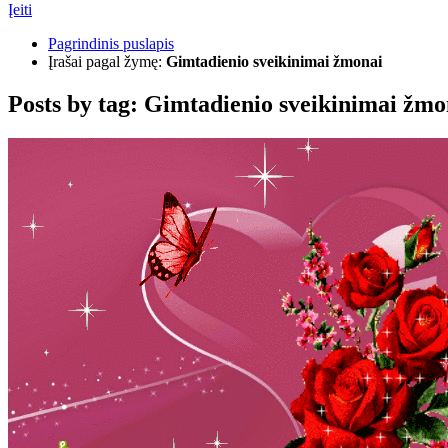
Įeiti
Pagrindinis puslapis
Įrašai pagal žymę:
Gimtadienio sveikinimai žmonai
Posts by tag:
Gimtadienio sveikinimai žmo