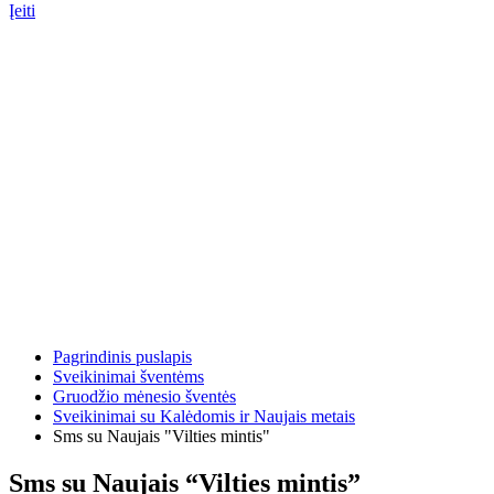
Įeiti
Pagrindinis puslapis
Sveikinimai šventėms
Gruodžio mėnesio šventės
Sveikinimai su Kalėdomis ir Naujais metais
Sms su Naujais "Vilties mintis"
Sms su Naujais “Vilties mintis”