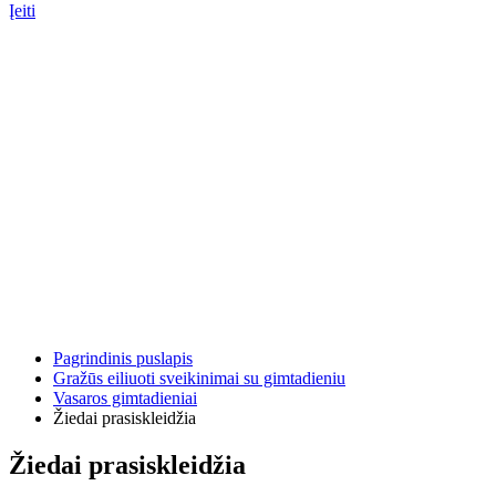
Įeiti
Pagrindinis puslapis
Gražūs eiliuoti sveikinimai su gimtadieniu
Vasaros gimtadieniai
Žiedai prasiskleidžia
Žiedai prasiskleidžia