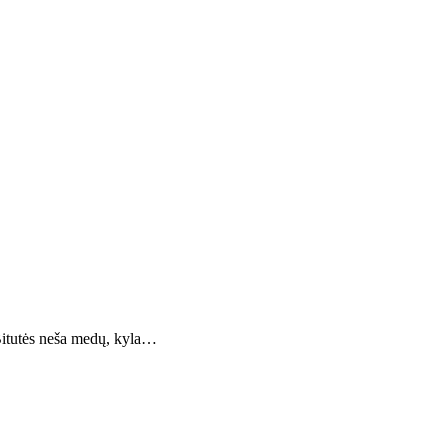
 Bitutės neša medų, kyla…