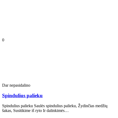
0
Dar nepasidalino
Spindulius palieku
Spindulius palieku Saulės spindulius palieku, Žydinčias medžių
šakas, Susitikime iš ryto Ir dalinkimės…