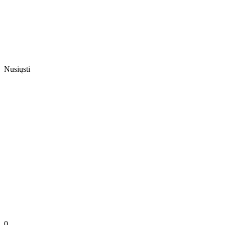
Nusiųsti
0