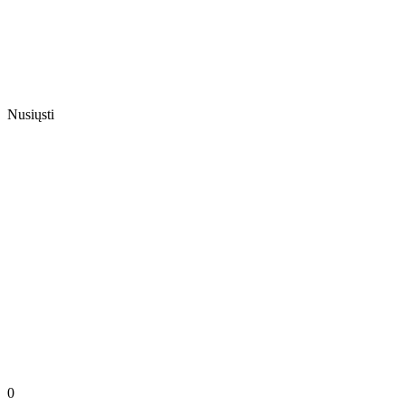
Nusiųsti
0