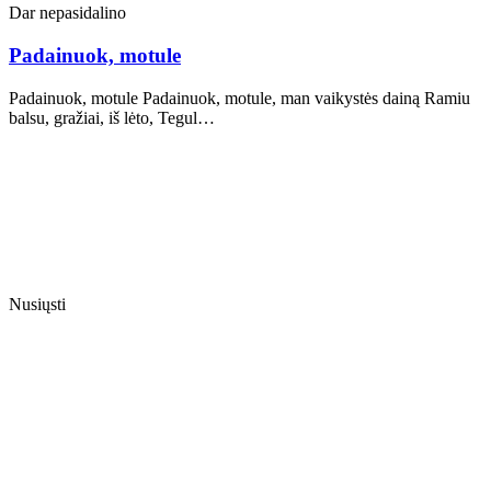
Dar nepasidalino
Padainuok, motule
Padainuok, motule Padainuok, motule, man vaikystės dainą Ramiu
balsu, gražiai, iš lėto, Tegul…
Nusiųsti