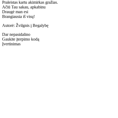
Praleistas kartu akimirkas gražias.
Ačiū Tau sakau, apkabinu
Draugė man esi
Brangiausia iš visų!
Autorė: Žvilgnis į Begalybę
Dar nepasidalino
Gaukite įterpimo kodą
Įvertinimas