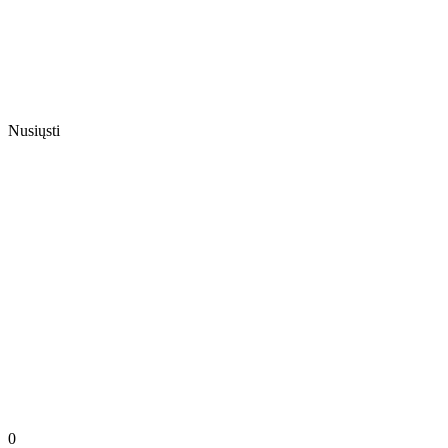
Nusiųsti
0