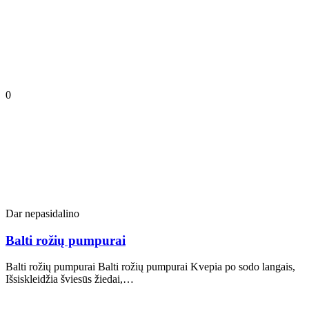
0
Dar nepasidalino
Balti rožių pumpurai
Balti rožių pumpurai Balti rožių pumpurai Kvepia po sodo langais,
Išsiskleidžia šviesūs žiedai,…