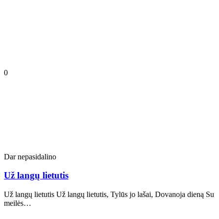
0
Dar nepasidalino
Už langų lietutis
Už langų lietutis Už langų lietutis, Tylūs jo lašai, Dovanoja dieną Su
meilės…