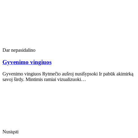
Dar nepasidalino
Gyvenimo vingiuos
Gyvenimo vingiuos Rytmečio aušroj nusišypsoki Ir pabūk akimirką
savoj širdy. Mintimis ramiai vizualizuoki…
Nusiųsti