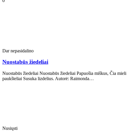
0
Dar nepasidalino
Nuostabūs žiedeliai
Nuostabūs žiedeliai Nuostabūs žiedeliai Papuošia miškus, Čia mieli
paukšteliai Susuka lizdelius. Autorė: Raimonda…
Nusiųsti