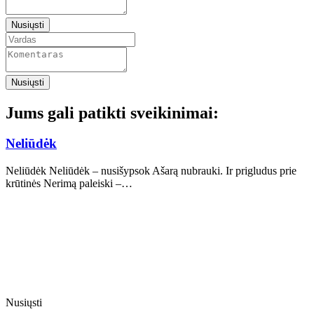
Nusiųsti
Nusiųsti
Jums gali patikti sveikinimai:
Neliūdėk
Neliūdėk Neliūdėk – nusišypsok Ašarą nubrauki. Ir prigludus prie
krūtinės Nerimą paleiski –…
Nusiųsti