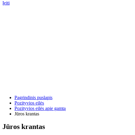
Įeiti
Pagrindinis puslapis
Pozityvios eilės
Pozityvios eilės apie gamtą
Jūros krantas
Jūros krantas