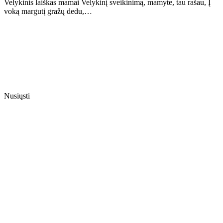
Velykinis laiškas mamai Velykinį sveikinimą, mamyte, tau rašau, Į
voką margutį gražų dedu,…
Nusiųsti