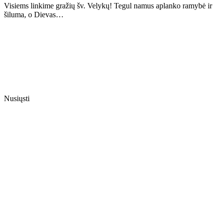
Visiems linkime gražių šv. Velykų! Tegul namus aplanko ramybė ir
šiluma, o Dievas…
Nusiųsti