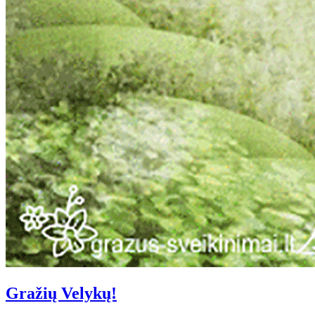
Gražių Velykų!