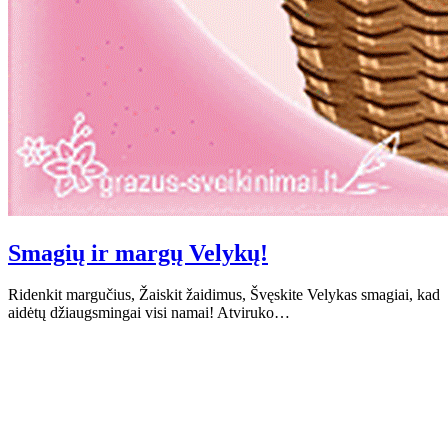
Smagių ir margų Velykų!
Ridenkit margučius, Žaiskit žaidimus, Švęskite Velykas smagiai, kad
aidėtų džiaugsmingai visi namai! Atviruko…