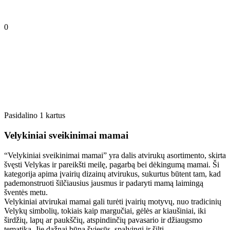
0
Pasidalino 1 kartus
Velykiniai sveikinimai mamai
“Velykiniai sveikinimai mamai” yra dalis atvirukų asortimento, skirta
švęsti Velykas ir pareikšti meilę, pagarbą bei dėkingumą mamai. Ši
kategorija apima įvairių dizainų atvirukus, sukurtus būtent tam, kad
pademonstruoti šilčiausius jausmus ir padaryti mamą laimingą
šventės metu.
Velykiniai atvirukai mamai gali turėti įvairių motyvų, nuo tradicinių
Velykų simbolių, tokiais kaip margučiai, gėlės ar kiaušiniai, iki
širdžių, lapų ar paukščių, atspindinčių pavasario ir džiaugsmo
tematiką. Jie dažnai būna šviesūs, spalvingi ir šilti.