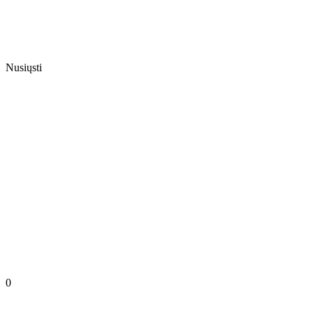
Nusiųsti
0