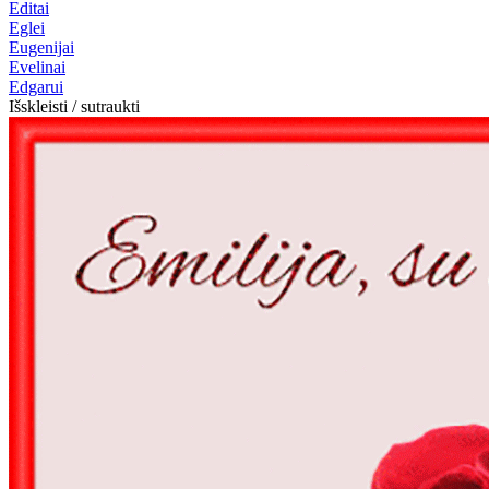
Editai
Eglei
Eugenijai
Evelinai
Edgarui
Išskleisti / sutraukti