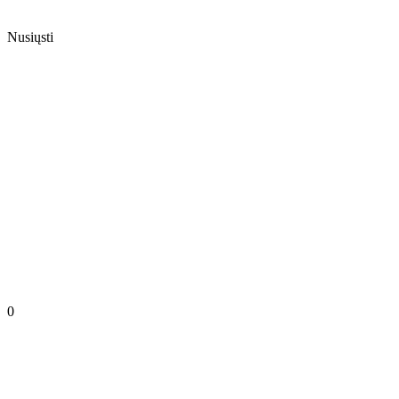
Nusiųsti
0