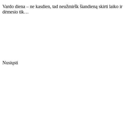
Vardo diena – ne kasdien, tad neužmiršk šiandieną skirti laiko ir
dėmesio tik…
Nusiųsti