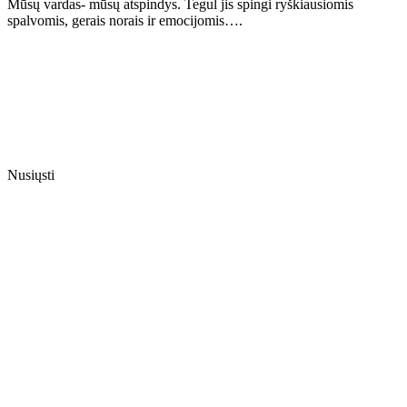
Mūsų vardas- mūsų atspindys. Tegul jis spingi ryškiausiomis
spalvomis, gerais norais ir emocijomis….
Nusiųsti