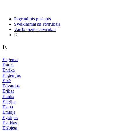
Pagrindinis puslapis
Sveikinimai su atvirukais
Vardo dienos atvirukai
E
E
Eugenia
Estera
Enrika
Eugenijus
Elzė
Edvardas
Erikas
Emilis
Eligijus
Elena
Emilija
Egidijus
Evaldas
Elžbieta