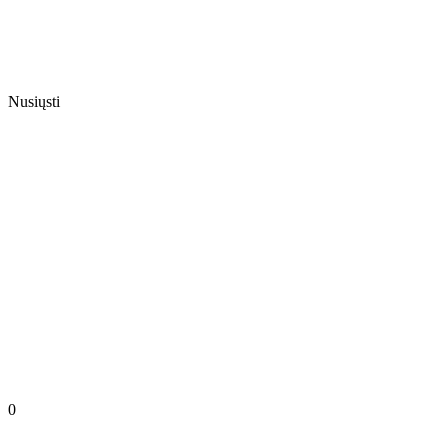
Nusiųsti
0