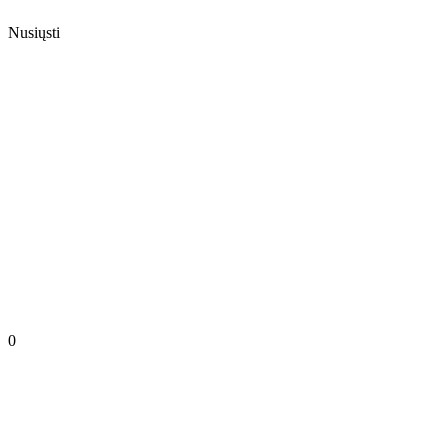
Nusiųsti
0