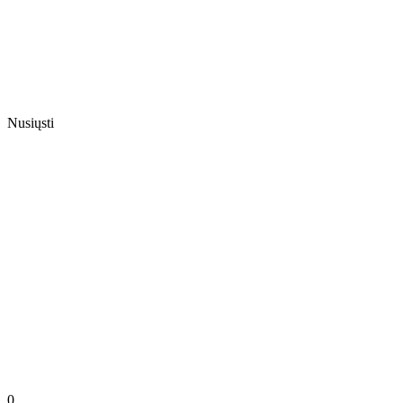
Nusiųsti
0