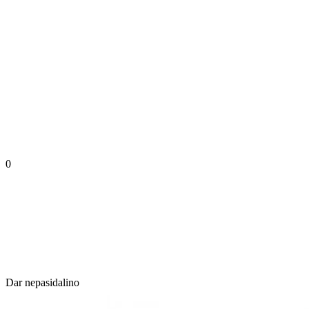
0
Dar nepasidalino