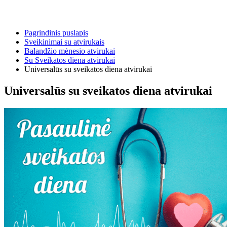
Pagrindinis puslapis
Sveikinimai su atvirukais
Balandžio mėnesio atvirukai
Su Sveikatos diena atvirukai
Universalūs su sveikatos diena atvirukai
Universalūs su sveikatos diena atvirukai