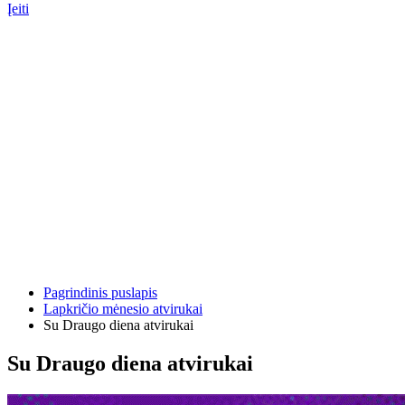
Įeiti
Pagrindinis puslapis
Lapkričio mėnesio atvirukai
Su Draugo diena atvirukai
Su Draugo diena atvirukai