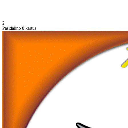
2
Pasidalino 8 kartus