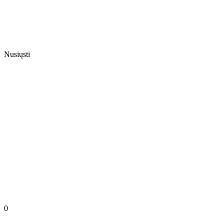
Nusiųsti
0