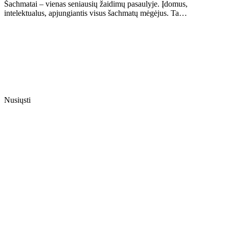
Šachmatai – vienas seniausių žaidimų pasaulyje. Įdomus,
intelektualus, apjungiantis visus šachmatų mėgėjus. Ta…
Nusiųsti