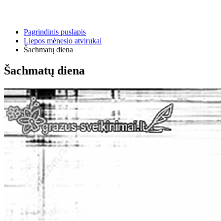
Pagrindinis puslapis
Liepos mėnesio atvirukai
Šachmatų diena
Šachmatų diena