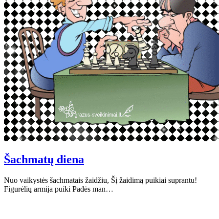
Šachmatų diena
Nuo vaikystės šachmatais žaidžiu, Šį žaidimą puikiai suprantu!
Figurėlių armija puiki Padės man…