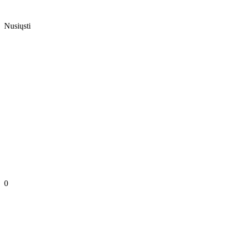
Nusiųsti
0