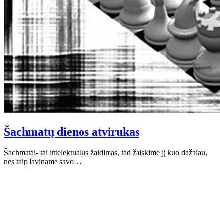
Šachmatų dienos atvirukas
Šachmatai- tai intelektualus žaidimas, tad žaiskime jį kuo dažniau,
nes taip laviname savo…