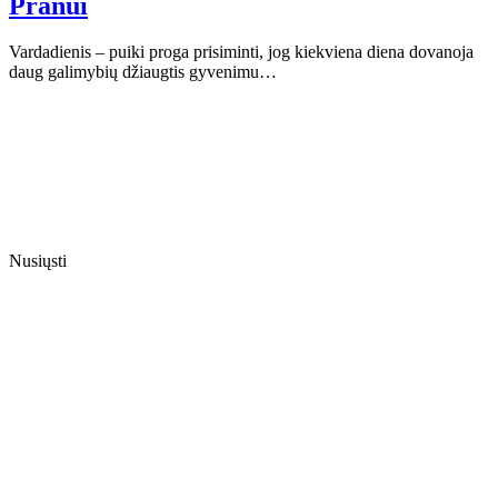
Pranui
Vardadienis – puiki proga prisiminti, jog kiekviena diena dovanoja
daug galimybių džiaugtis gyvenimu…
Nusiųsti