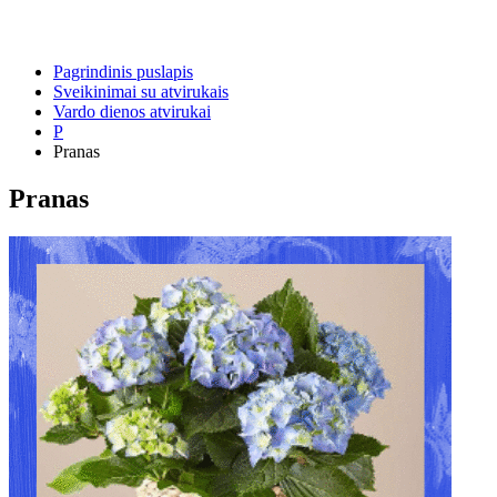
Pagrindinis puslapis
Sveikinimai su atvirukais
Vardo dienos atvirukai
P
Pranas
Pranas