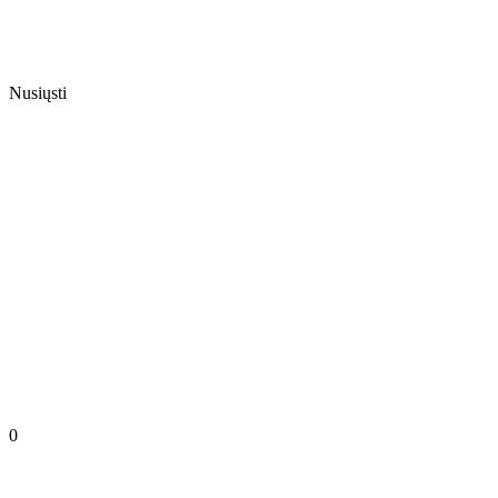
Nusiųsti
0