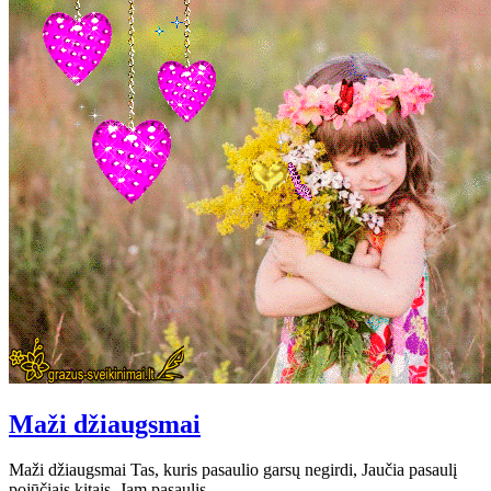
Maži džiaugsmai
Maži džiaugsmai Tas, kuris pasaulio garsų negirdi, Jaučia pasaulį
pojūčiais kitais, Jam pasaulis…