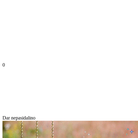
0
Dar nepasidalino