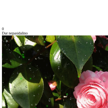
0
Dar nepasidalino