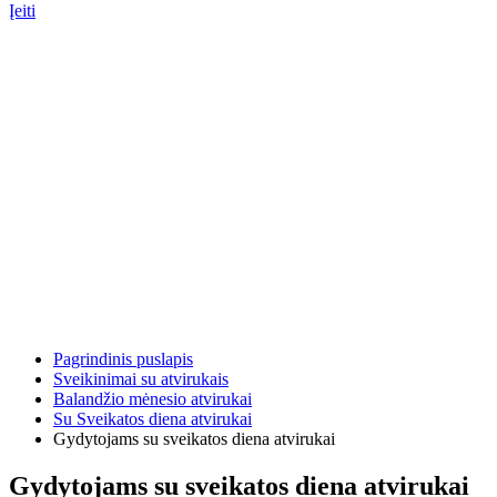
Įeiti
Pagrindinis puslapis
Sveikinimai su atvirukais
Balandžio mėnesio atvirukai
Su Sveikatos diena atvirukai
Gydytojams su sveikatos diena atvirukai
Gydytojams su sveikatos diena atvirukai