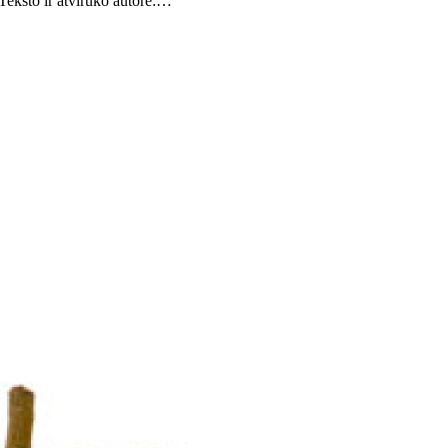
Teksto ir atviruko autorė:…