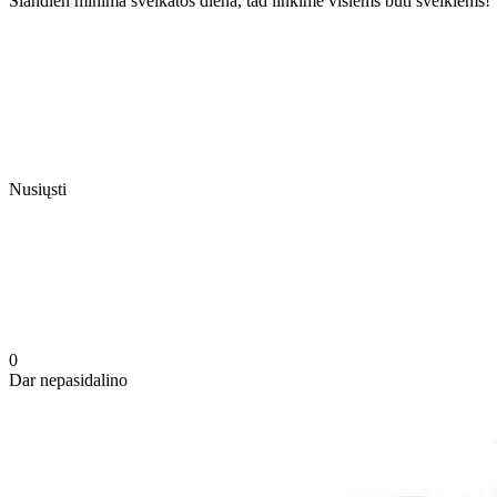
Šiandien minima sveikatos diena, tad linkime visiems būti sveikiems! 
Nusiųsti
0
Dar nepasidalino