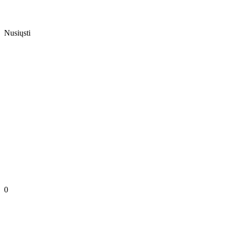
Nusiųsti
0