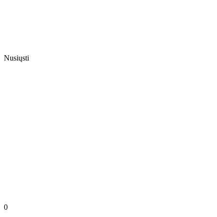
Nusiųsti
0