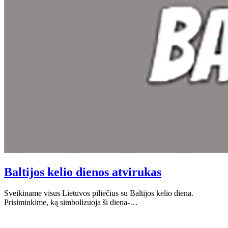
Baltijos kelio dienos atvirukas
Sveikiname visus Lietuvos piliečius su Baltijos kelio diena.
Prisiminkime, ką simbolizuoja ši diena-…