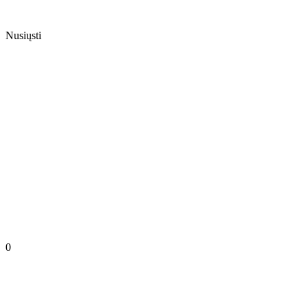
Nusiųsti
0