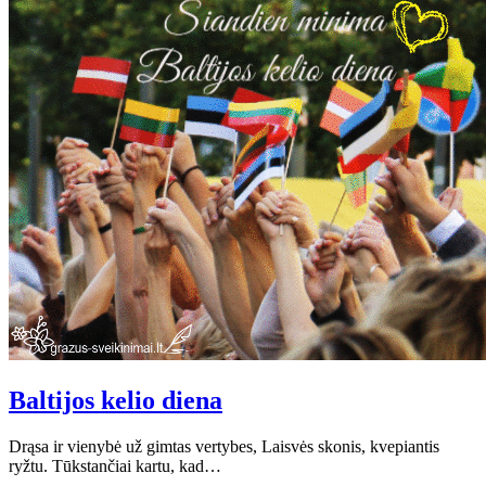
Baltijos kelio diena
Drąsa ir vienybė už gimtas vertybes, Laisvės skonis, kvepiantis
ryžtu. Tūkstančiai kartu, kad…