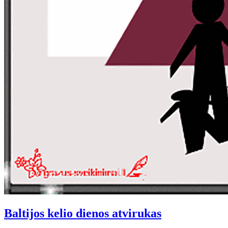
Baltijos kelio dienos atvirukas