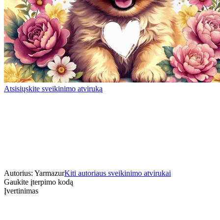
Atsisiųskite sveikinimo atviruką
Autorius: Yarmazur
Kiti autoriaus sveikinimo atvirukai
Gaukite įterpimo kodą
Įvertinimas