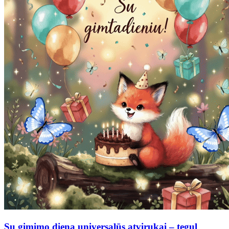
Su gimimo diena universalūs atvirukai – tegul