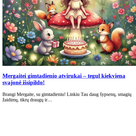
Mergaitei gimtadienio atvirukai – tegul kiekviena
svajonė išsipildo!
Brangi Mergaite, su gimtadieniu! Linkiu Tau daug šypsenų, smagių
žaidimų, tikrų draugų ir…