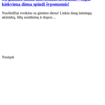
kiekviena diena spindi šypsenomis!
Nuoširdžiai sveikinu su gimimo diena! Linkiu daug laimingų
akimirkų, šiltų susitikimų ir drąsos…
Nusiųsti