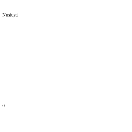
Nusiųsti
0