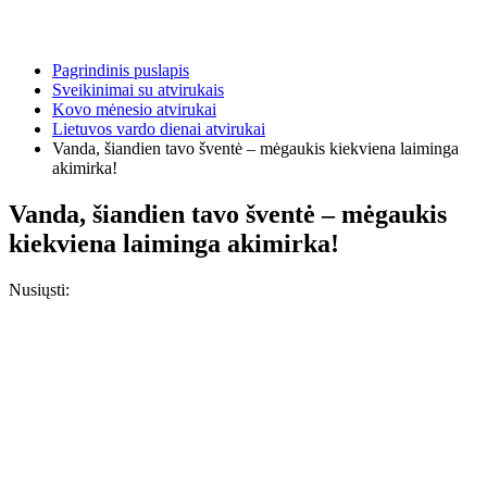
Pagrindinis puslapis
Sveikinimai su atvirukais
Kovo mėnesio atvirukai
Lietuvos vardo dienai atvirukai
Vanda, šiandien tavo šventė – mėgaukis kiekviena laiminga
akimirka!
Vanda, šiandien tavo šventė – mėgaukis
kiekviena laiminga akimirka!
Nusiųsti: