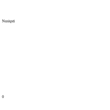
Nusiųsti
0