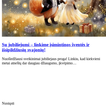
Su jubiliejumi – linkime įsimintinos šventės ir
išsipildžiusių svajonių!
Nuoširdžiausi sveikinimai jubiliejaus proga! Linkiu, kad kiekvieni
metai atneštų dar daugiau džiaugsmo, įkvėpimo…
Nusiųsti