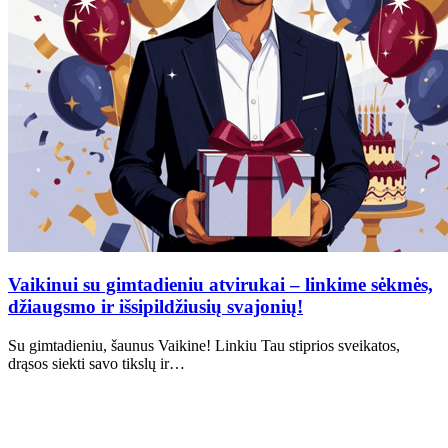
Vaikinui su gimtadieniu atvirukai – linkime sėkmės,
džiaugsmo ir išsipildžiusių svajonių!
Su gimtadieniu, šaunus Vaikine! Linkiu Tau stiprios sveikatos,
drąsos siekti savo tikslų ir…