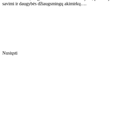
savimi ir daugybės džiaugsmingų akimirkų….
Nusiųsti