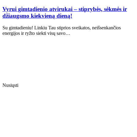
Vyrui gimtadienio atvirukai – stiprybės, sėkmės ir
džiaugsmo kiekvieną dieną!
Su gimtadieniu! Linkiu Tau stiprios sveikatos, neišsenkančios
energijos ir ryžto siekti visų savo…
Nusiųsti