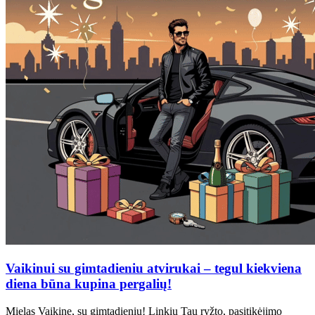
Vaikinui su gimtadieniu atvirukai – tegul kiekviena
diena būna kupina pergalių!
Mielas Vaikine, su gimtadieniu! Linkiu Tau ryžto, pasitikėjimo