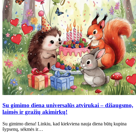
Su gimimo diena universalūs atvirukai – džiaugsmo,
laimės ir gražių akimirkų!
Su gimimo diena! Linkiu, kad kiekviena nauja diena būtų kupina
šypsenų, sėkmės ir…