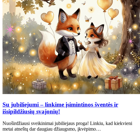
Su jubiliejumi – linkime įsimintinos šventės ir
išsipildžiusių svajonių!
Nuoširdžiausi sveikinimai jubiliejaus proga! Linkiu, kad kiekvieni
metai atneštų dar daugiau džiaugsmo, įkvėpimo…