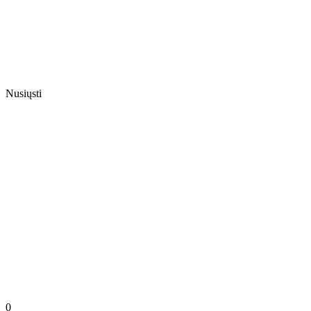
Nusiųsti
0