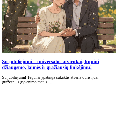
Su jubiliejumi – universalūs atvirukai, kupini
džiaugsmo, laimės ir gražiausių linkėjimų!
Su jubiliejumi! Tegul ši ypatinga sukaktis atveria duris į dar
gražesnius gyvenimo metus….