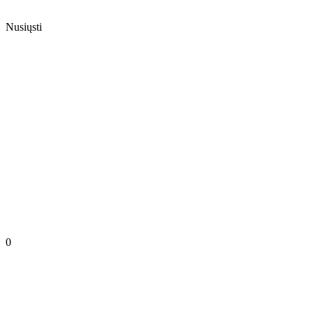
Nusiųsti
0