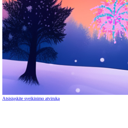
Atsisiųskite sveikinimo atviruką