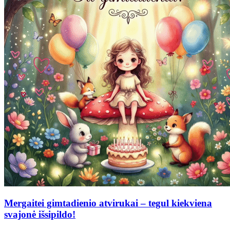
Mergaitei gimtadienio atvirukai – tegul kiekviena
svajonė išsipildo!