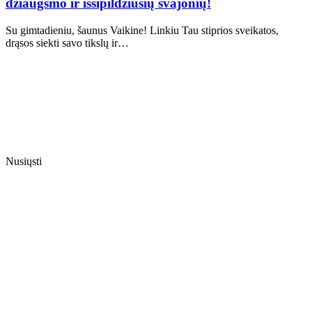
džiaugsmo ir išsipildžiusių svajonių!
Su gimtadieniu, šaunus Vaikine! Linkiu Tau stiprios sveikatos,
drąsos siekti savo tikslų ir…
Nusiųsti