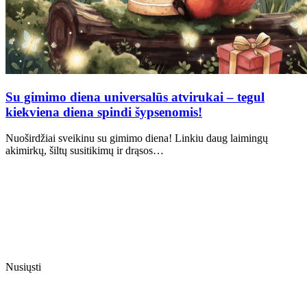
Su gimimo diena universalūs atvirukai – tegul
kiekviena diena spindi šypsenomis!
Nuoširdžiai sveikinu su gimimo diena! Linkiu daug laimingų
akimirkų, šiltų susitikimų ir drąsos…
Nusiųsti