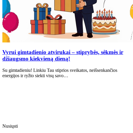
Vyrui gimtadienio atvirukai – stiprybės, sėkmės ir
džiaugsmo kiekvieną dieną!
Su gimtadieniu! Linkiu Tau stiprios sveikatos, neišsenkančios
energijos ir ryžto siekti visų savo…
Nusiųsti