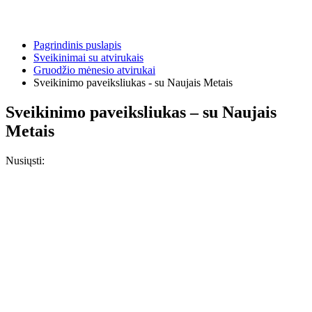
Pagrindinis puslapis
Sveikinimai su atvirukais
Gruodžio mėnesio atvirukai
Sveikinimo paveiksliukas - su Naujais Metais
Sveikinimo paveiksliukas – su Naujais
Metais
Nusiųsti: