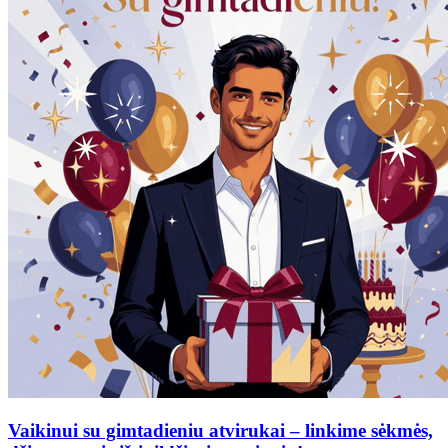
Vaikinui su gimtadieniu atvirukai – linkime sėkmės,