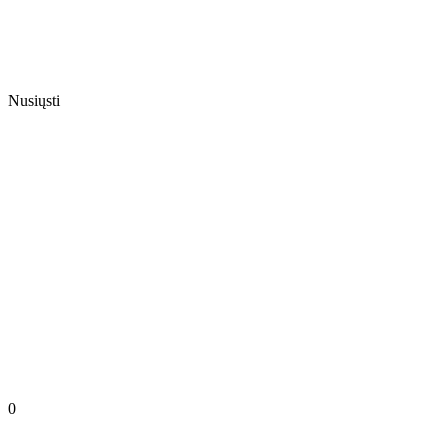
Nusiųsti
0