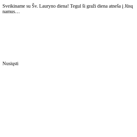
Sveikiname su Šv. Lauryno diena! Tegul ši graži diena atneša į Jūsų
namus…
Nusiųsti