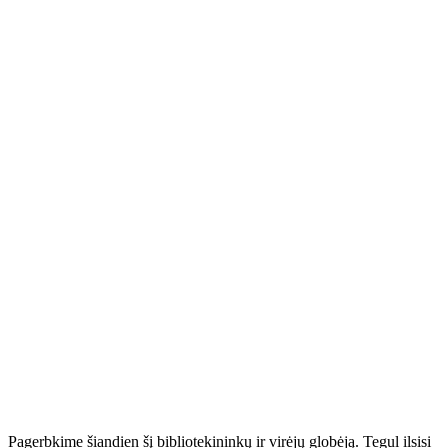
Pagerbkime šiandien šį bibliotekininkų ir virėjų globėją. Tegul ilsisi