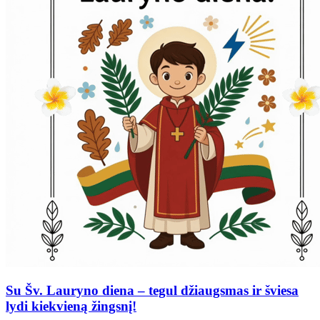
Su Šv. Lauryno diena – tegul džiaugsmas ir šviesa
lydi kiekvieną žingsnį!