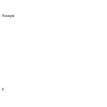
Nusiųsti
0