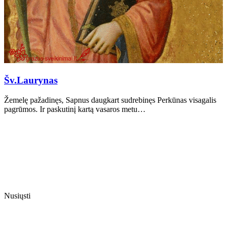
Šv.Laurynas
Žemelę pažadinęs, Sapnus daugkart sudrebinęs Perkūnas visagalis
pagrūmos. Ir paskutinį kartą vasaros metu…
Nusiųsti