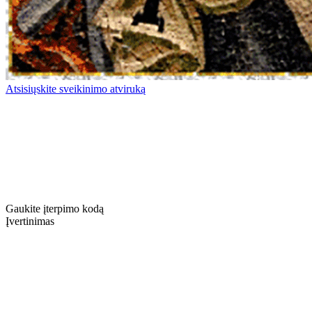
Atsisiųskite sveikinimo atviruką
Gaukite įterpimo kodą
Įvertinimas