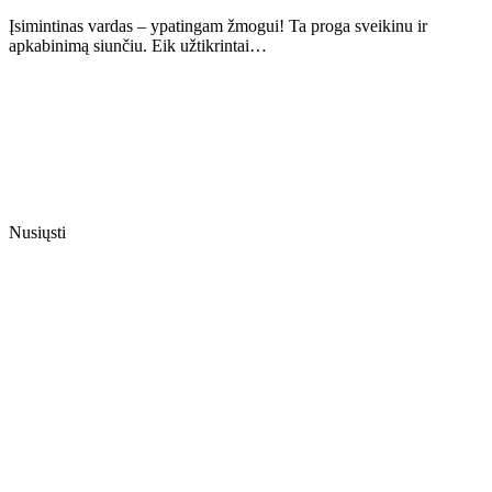
Įsimintinas vardas – ypatingam žmogui! Ta proga sveikinu ir
apkabinimą siunčiu. Eik užtikrintai…
Nusiųsti