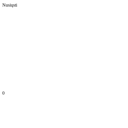
Nusiųsti
0