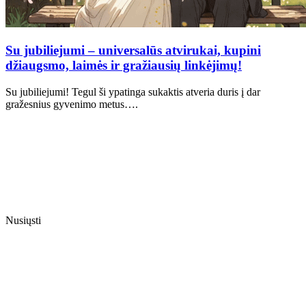
Su jubiliejumi – universalūs atvirukai, kupini
džiaugsmo, laimės ir gražiausių linkėjimų!
Su jubiliejumi! Tegul ši ypatinga sukaktis atveria duris į dar
gražesnius gyvenimo metus….
Nusiųsti