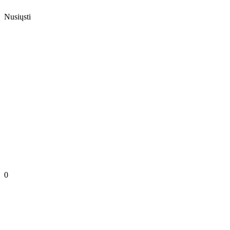
Nusiųsti
0