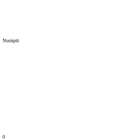
Nusiųsti
0