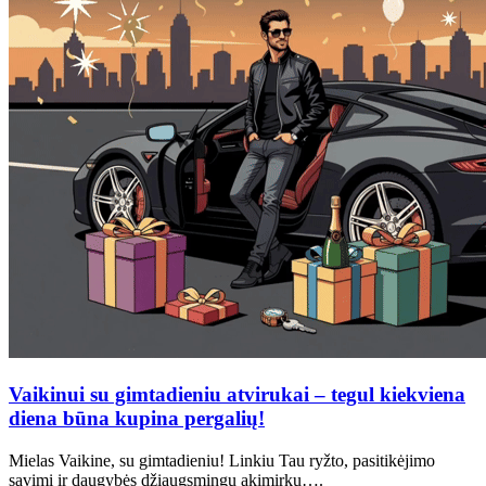
Vaikinui su gimtadieniu atvirukai – tegul kiekviena
diena būna kupina pergalių!
Mielas Vaikine, su gimtadieniu! Linkiu Tau ryžto, pasitikėjimo
savimi ir daugybės džiaugsmingų akimirkų….