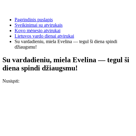
Pagrindinis puslapis
Sveikinimai su atvirukais
Kovo mėnesio atvirukai
Lietuvos vardo dienai atvirukai
Su vardadieniu, miela Evelina — tegul ši diena spindi
džiaugsmu!
Su vardadieniu, miela Evelina — tegul ši
diena spindi džiaugsmu!
Nusiųsti: