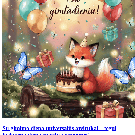
Su gimimo diena universalūs atvirukai – tegul
kiekviena diena spindi šypsenomis!