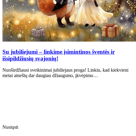
Su jubiliejumi – linkime įsimintinos šventės ir
išsipildžiusių svajonių!
Nuoširdžiausi sveikinimai jubiliejaus proga! Linkiu, kad kiekvieni
metai atneštų dar daugiau džiaugsmo, įkvėpimo…
Nusiųsti