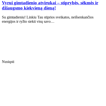
Vyrui gimtadienio atvirukai – stiprybės, sėkmės ir
džiaugsmo kiekvieną dieną!
Su gimtadieniu! Linkiu Tau stiprios sveikatos, neišsenkančios
energijos ir ryžto siekti visų savo…
Nusiųsti