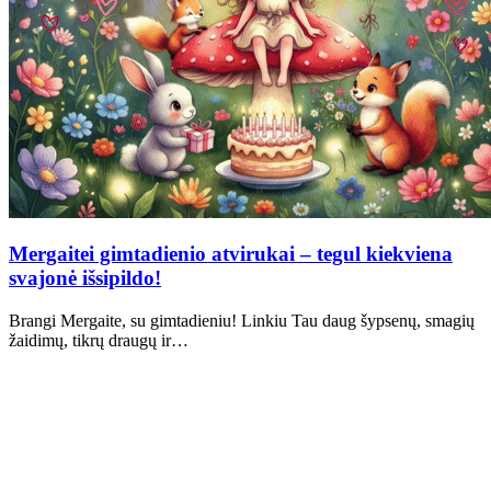
Mergaitei gimtadienio atvirukai – tegul kiekviena
svajonė išsipildo!
Brangi Mergaite, su gimtadieniu! Linkiu Tau daug šypsenų, smagių
žaidimų, tikrų draugų ir…