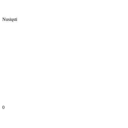
Nusiųsti
0