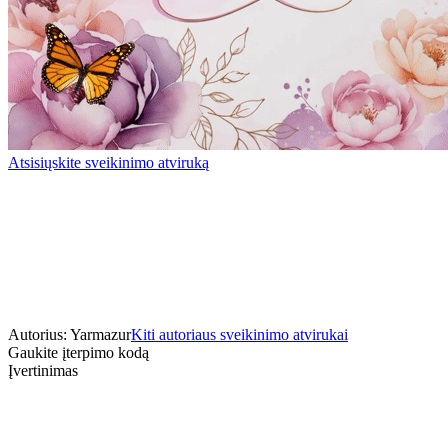
Atsisiųskite sveikinimo atviruką
Autorius: Yarmazur
Kiti autoriaus sveikinimo atvirukai
Gaukite įterpimo kodą
Įvertinimas