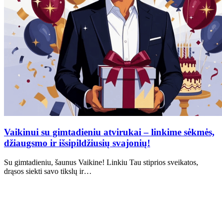
Vaikinui su gimtadieniu atvirukai – linkime sėkmės,
džiaugsmo ir išsipildžiusių svajonių!
Su gimtadieniu, šaunus Vaikine! Linkiu Tau stiprios sveikatos,
drąsos siekti savo tikslų ir…